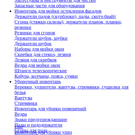
Аксессуары и инструменты для чистки
Запасные части для оборудования
Инвентарь для мойки остекления,фасадов
Держатели падов (скурблоки), пады, скотч-брайт
Сгоны (стяжки,склизы), держатели планок, планки,
резинки
Резинки для сгонов
Держатели шубок, шубки
Держатели шубок
Наборы для мойки окон
Скребки для стекол, лезвия
Лезвия для скребков
Ведра для мойки окон
Штанги телескопические
Кобура, колчаны, пояса, сумки
Уборочный инвентарь
Веревки, удлинтели, вантузы, стремянки, сушилки для
белья
Вантузы
Стремянки
Инвентарь для уборки помещений
Ведра
Знаки предупреждающие
Пады и падодержатели
Еще
Сгоны для пола
Инвентарь для уборки улиц