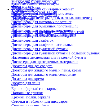
Мыло-пена в канистрах, 5л
Бытовые освежители воздуха
Еще
Паста для рук
Удалители запаха
Оборудование для санитарных комнат
Твердое мыло
Освежители воздуха 300 мл
Диспенсеры для бумажных полотенец
Шампуни, гели для душа,5л
Настенные диспенсеры для бумажных полотенец
Гели для душа
Диспенсеры для листовых полотенец
Шампуни
Диспенсеры для бумажных полотенец h3
Еще
Диспенсеры для рулонных полотенец
Диспенсеры для индивидуальных покрытий
Диспенсеры для полотенец Z-сложения
Диспенсеры для освежителей воздуха
Диспенсеры для салфеток
Диспенсеры для салфеток настольные
Диспенсеры для туалетной бумаги
Диспенсеры для туалетной бумаги в больших рулонах
Настенные диспенсеры для туалетной бумаги
Диспесеры для протирочных материалов
Дозаторы для дез.средств
Дозаторы для жидкого мыла и пены, крема
Дозаторы для жидкого мыла сенсорные
Дозаторы для крема
Дозатор для пены
Еще
Ершики (щетки) санитарные
Напольные ершики
Крючки, полки, зеркала
Сеточки и таблетки для писсуаров
Сушилки для рук, фены