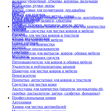
Тележки уборочные, отжимы, корзины, вкладыши
Вилы
Флаундеры, ручки, мопы
Грабли
Щетки, совки для подметания, дер.швабры
Лопаты
Еще
Отжим для тележек
Метлы, веники, щетки метал., совки
Тара и аксессуары (помпы, распылители, контейнеры
Ручки для швабр
Опрыскиватели, шланги, секаторы
замачивания)
Мопы
Садовые тележки, мотокосы, масла, лески
Профессиональная химия и акссесуары для химчистки
Швабры
Черенки
Основные средства для чистки ковров и мебели
Веники
Средства для чистки ковров и текстиля
Щетки металлические
Химия для химчистки мебели
Совки уличные
Преспреи для химчистки
Шланги
Кислотные ополаскиватели
Секаторы
Отбеливатели для матрасов, ковров, обивки мебели
Мотокосы
Усилители моющих средств
Пятновыводители для ковров и обивки мебели
Удалители и нейтрализаторы запахов
Шампуни для чистки ковров и мебели
Пеногасители
Пропитки, антистатики для ковров и текстиля
Средства для чистки кожи
Аксессуары для химчистки (шпателя, индикаторы ph,
скребки, распылители, щетки, салфетки, фонарики)
Профессиональная химия
Автохимия
Химия для чистки автомобилей