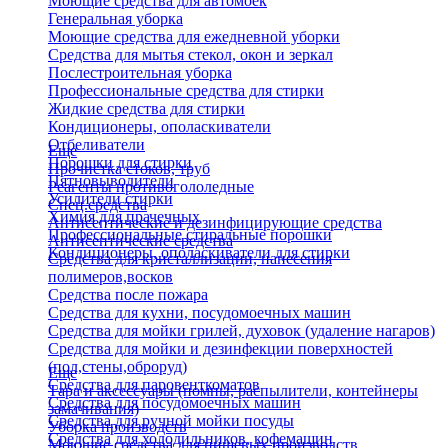
Моющие средства для автомоек
Генеральная уборка
Моющие средства для ежедневной уборки
Средства для мытья стекол, окон и зеркал
Послестроительная уборка
Профессиональные средства для стирки
Жидкие средства для стирки
Кондиционеры, ополаскиватели
Отбеливатели
Еще
Порошки для стирки
Прочистка стоков, труб
Пятновыводители
Реагенты противогололедные
Усилители стирки
Спец.средства
Химия для прачечных
Антисептические и дезинфицирующие средства
Профессиональные стиральные порошки
Антисептические средства
Кондиционеры, ополаскиватели для стирки
Средства для кристаллизации, нанесения
полимеров,восков
Средства после пожара
Средства для кухни, посудомоечных машин
Средства для мойки грилей, духовок (удаление нагаров)
Средства для мойки и дезинфекции поверхностей
(пол,стены,оброруд)
Еще
Средства для паровенткоматов
Тара и аксессуары (помпы, распылители, контейнеры
Средства для посудомоечных машин
замачивания)
Средства для ручной мойки посуды
Уборка производств
Средства для холодильников, кофемашин
Моющие средства для пищевых производств