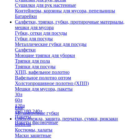
Сушилки для рук настенные
Контейнеры, корзины для мусора, пепельницы
Батарейки
Салфетки, тряпки, губки, протирочные материалы,
мешки для мусора
Губки, сетки для посуды
Губки для посуды
Металлические губки для посуды
Салфетки
Моющие тряпки для уборки
Тряпки для пола
Тряпки для посуды
ХПП, вафельное полотно
Вафельное полотно оптом
Холстопрошивное полотно (ХПП)
Мешки для мусора, пакеты
30л
60л
120л
Еще
160,180,240л
Меламиновые губки
Пакеты
Спец.одежда, защита, перчатки, сумки, рюкзаки
Пакеты фасовочные
Бахилы
Костюмы, халаты
Маски защитные