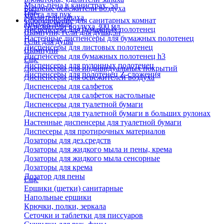
Мыло-пена в канистрах, 5л
Бытовые освежители воздуха
Еще
Паста для рук
Удалители запаха
Оборудование для санитарных комнат
Твердое мыло
Освежители воздуха 300 мл
Диспенсеры для бумажных полотенец
Шампуни, гели для душа,5л
Настенные диспенсеры для бумажных полотенец
Гели для душа
Диспенсеры для листовых полотенец
Шампуни
Диспенсеры для бумажных полотенец h3
Еще
Диспенсеры для рулонных полотенец
Диспенсеры для индивидуальных покрытий
Диспенсеры для полотенец Z-сложения
Диспенсеры для освежителей воздуха
Диспенсеры для салфеток
Диспенсеры для салфеток настольные
Диспенсеры для туалетной бумаги
Диспенсеры для туалетной бумаги в больших рулонах
Настенные диспенсеры для туалетной бумаги
Диспесеры для протирочных материалов
Дозаторы для дез.средств
Дозаторы для жидкого мыла и пены, крема
Дозаторы для жидкого мыла сенсорные
Дозаторы для крема
Дозатор для пены
Еще
Ершики (щетки) санитарные
Напольные ершики
Крючки, полки, зеркала
Сеточки и таблетки для писсуаров