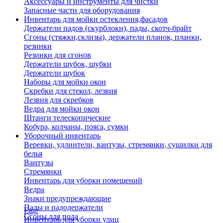
Аксессуары и инструменты для чистки
Запасные части для оборудования
Инвентарь для мойки остекления,фасадов
Держатели падов (скурблоки), пады, скотч-брайт
Сгоны (стяжки,склизы), держатели планок, планки,
резинки
Резинки для сгонов
Держатели шубок, шубки
Держатели шубок
Наборы для мойки окон
Скребки для стекол, лезвия
Лезвия для скребков
Ведра для мойки окон
Штанги телескопические
Кобура, колчаны, пояса, сумки
Уборочный инвентарь
Веревки, удлинтели, вантузы, стремянки, сушилки для
белья
Вантузы
Стремянки
Инвентарь для уборки помещений
Ведра
Знаки предупреждающие
Пады и падодержатели
Еще
Сгоны для пола
Инвентарь для уборки улиц