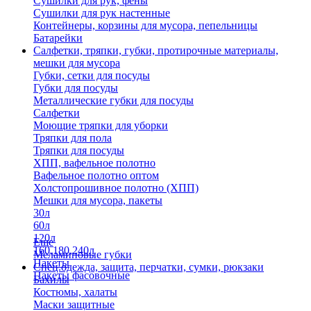
Сушилки для рук, фены
Сушилки для рук настенные
Контейнеры, корзины для мусора, пепельницы
Батарейки
Салфетки, тряпки, губки, протирочные материалы,
мешки для мусора
Губки, сетки для посуды
Губки для посуды
Металлические губки для посуды
Салфетки
Моющие тряпки для уборки
Тряпки для пола
Тряпки для посуды
ХПП, вафельное полотно
Вафельное полотно оптом
Холстопрошивное полотно (ХПП)
Мешки для мусора, пакеты
30л
60л
120л
Еще
160,180,240л
Меламиновые губки
Пакеты
Спец.одежда, защита, перчатки, сумки, рюкзаки
Пакеты фасовочные
Бахилы
Костюмы, халаты
Маски защитные