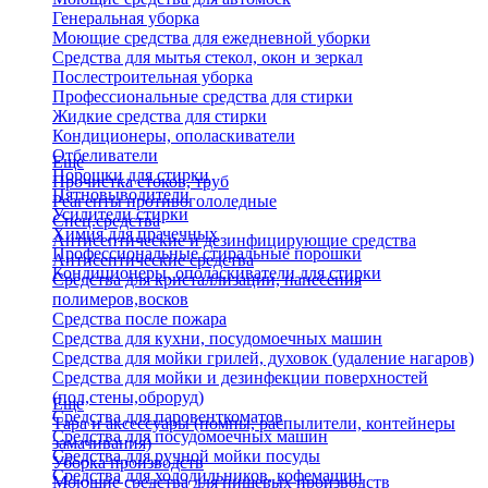
Генеральная уборка
Моющие средства для ежедневной уборки
Средства для мытья стекол, окон и зеркал
Послестроительная уборка
Профессиональные средства для стирки
Жидкие средства для стирки
Кондиционеры, ополаскиватели
Отбеливатели
Еще
Порошки для стирки
Прочистка стоков, труб
Пятновыводители
Реагенты противогололедные
Усилители стирки
Спец.средства
Химия для прачечных
Антисептические и дезинфицирующие средства
Профессиональные стиральные порошки
Антисептические средства
Кондиционеры, ополаскиватели для стирки
Средства для кристаллизации, нанесения
полимеров,восков
Средства после пожара
Средства для кухни, посудомоечных машин
Средства для мойки грилей, духовок (удаление нагаров)
Средства для мойки и дезинфекции поверхностей
(пол,стены,оброруд)
Еще
Средства для паровенткоматов
Тара и аксессуары (помпы, распылители, контейнеры
Средства для посудомоечных машин
замачивания)
Средства для ручной мойки посуды
Уборка производств
Средства для холодильников, кофемашин
Моющие средства для пищевых производств