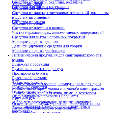
Средства от накипи, окалины, ржавчины
Уборка сан.узлов
Средства для чистки кофемашин
Средства для чистки туалетов
Средства от налета, известковых отложений, ржавчины
и других загрязнений
Еще
Средства от запаха
Удаление плесени
Средства от плесени в ванной
Чистка нержавеющих, аллюминиевых поверхностей
Средства для мытья напольных покрытий
Моющие средства для пола
Дезинфицирующие средства для уборки
Моющие средства для фасадов
Гигиеническая продукция для санитарных комнат и
кухонь
Бумажная продукция
Бумажные полотенца для рук
Протирочная бумага
Рулонные простыни
Еще
Туалетная бумага
Жидкое мыло, мыло-пена, шампуни, гели для душа
Бумажные салфетки
Жидкое мыло (крем-мыло,гель-мыло)в канистрах, 5л
Гигиенические пакеты
Жидкое мыло, гель для душа, шамп. с дозатором
Индивидуальные покрытия на унитаз
Крем для рук
Еще
Мыло антибактериальное, дезинфицирующее
Освежители воздуха, удалители, блокаторы запаха
Мыло, мыло-пена, гель для душа, шампунь в
Автоматические освежители воздуха
картриджах
Блокаторы, удалители запаха