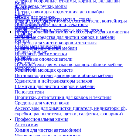
Тележки уборочные, отжимы, корзины, вкладыши
Вилы
Флаундеры, ручки, мопы
Грабли
Щетки, совки для подметания, дер.швабры
Лопаты
Еще
Отжим для тележек
Метлы, веники, щетки метал., совки
Тара и аксессуары (помпы, распылители, контейнеры
Ручки для швабр
Опрыскиватели, шланги, секаторы
замачивания)
Мопы
Садовые тележки, мотокосы, масла, лески
Профессиональная химия и акссесуары для химчистки
Швабры
Черенки
Основные средства для чистки ковров и мебели
Веники
Средства для чистки ковров и текстиля
Щетки металлические
Химия для химчистки мебели
Совки уличные
Преспреи для химчистки
Шланги
Кислотные ополаскиватели
Секаторы
Отбеливатели для матрасов, ковров, обивки мебели
Мотокосы
Усилители моющих средств
Пятновыводители для ковров и обивки мебели
Удалители и нейтрализаторы запахов
Шампуни для чистки ковров и мебели
Пеногасители
Пропитки, антистатики для ковров и текстиля
Средства для чистки кожи
Аксессуары для химчистки (шпателя, индикаторы ph,
скребки, распылители, щетки, салфетки, фонарики)
Профессиональная химия
Автохимия
Химия для чистки автомобилей
Моющие средства для автомоек