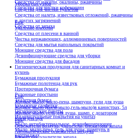
Средства от накипи, окалины, ржавчины
Уборка сан.узлов
Средства для чистки кофемашин
Средства для чистки туалетов
Средства от налета, известковых отложений, ржавчины
и других загрязнений
Еще
Средства от запаха
Удаление плесени
Средства от плесени в ванной
Чистка нержавеющих, аллюминиевых поверхностей
Средства для мытья напольных покрытий
Моющие средства для пола
Дезинфицирующие средства для уборки
Моющие средства для фасадов
Гигиеническая продукция для санитарных комнат и
кухонь
Бумажная продукция
Бумажные полотенца для рук
Протирочная бумага
Рулонные простыни
Еще
Туалетная бумага
Жидкое мыло, мыло-пена, шампуни, гели для душа
Бумажные салфетки
Жидкое мыло (крем-мыло,гель-мыло)в канистрах, 5л
Гигиенические пакеты
Жидкое мыло, гель для душа, шамп. с дозатором
Индивидуальные покрытия на унитаз
Крем для рук
Еще
Мыло антибактериальное, дезинфицирующее
Освежители воздуха, удалители, блокаторы запаха
Мыло, мыло-пена, гель для душа, шампунь в
Автоматические освежители воздуха
картриджах
Блокаторы, удалители запаха