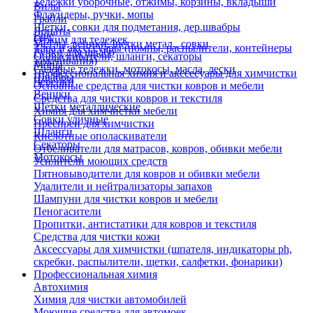
Тележки уборочные, отжимы, корзины, вкладыши
Вилы
Флаундеры, ручки, мопы
Грабли
Щетки, совки для подметания, дер.швабры
Лопаты
Еще
Отжим для тележек
Метлы, веники, щетки метал., совки
Тара и аксессуары (помпы, распылители, контейнеры
Ручки для швабр
Опрыскиватели, шланги, секаторы
замачивания)
Мопы
Садовые тележки, мотокосы, масла, лески
Профессиональная химия и акссесуары для химчистки
Швабры
Черенки
Основные средства для чистки ковров и мебели
Веники
Средства для чистки ковров и текстиля
Щетки металлические
Химия для химчистки мебели
Совки уличные
Преспреи для химчистки
Шланги
Кислотные ополаскиватели
Секаторы
Отбеливатели для матрасов, ковров, обивки мебели
Мотокосы
Усилители моющих средств
Пятновыводители для ковров и обивки мебели
Удалители и нейтрализаторы запахов
Шампуни для чистки ковров и мебели
Пеногасители
Пропитки, антистатики для ковров и текстиля
Средства для чистки кожи
Аксессуары для химчистки (шпателя, индикаторы ph,
скребки, распылители, щетки, салфетки, фонарики)
Профессиональная химия
Автохимия
Химия для чистки автомобилей
Моющие средства для автомоек