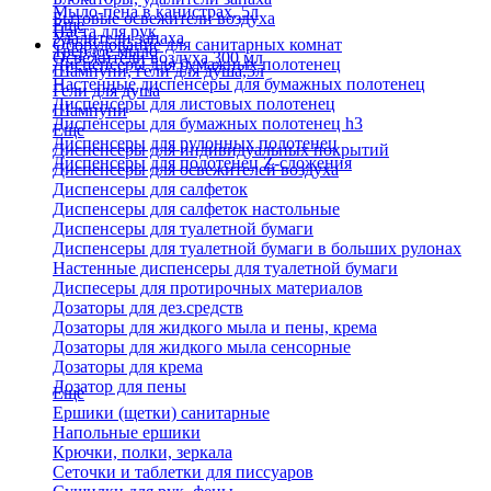
Мыло-пена в канистрах, 5л
Бытовые освежители воздуха
Еще
Паста для рук
Удалители запаха
Оборудование для санитарных комнат
Твердое мыло
Освежители воздуха 300 мл
Диспенсеры для бумажных полотенец
Шампуни, гели для душа,5л
Настенные диспенсеры для бумажных полотенец
Гели для душа
Диспенсеры для листовых полотенец
Шампуни
Диспенсеры для бумажных полотенец h3
Еще
Диспенсеры для рулонных полотенец
Диспенсеры для индивидуальных покрытий
Диспенсеры для полотенец Z-сложения
Диспенсеры для освежителей воздуха
Диспенсеры для салфеток
Диспенсеры для салфеток настольные
Диспенсеры для туалетной бумаги
Диспенсеры для туалетной бумаги в больших рулонах
Настенные диспенсеры для туалетной бумаги
Диспесеры для протирочных материалов
Дозаторы для дез.средств
Дозаторы для жидкого мыла и пены, крема
Дозаторы для жидкого мыла сенсорные
Дозаторы для крема
Дозатор для пены
Еще
Ершики (щетки) санитарные
Напольные ершики
Крючки, полки, зеркала
Сеточки и таблетки для писсуаров