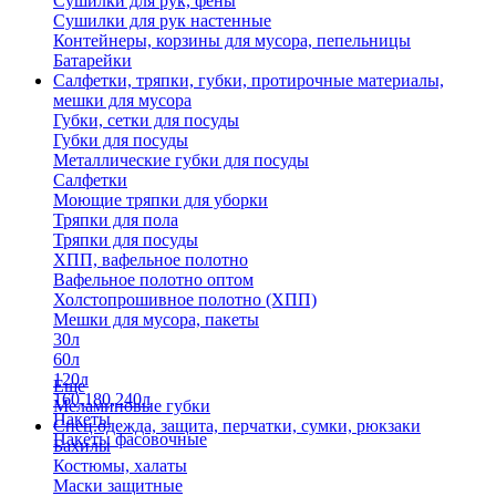
Сушилки для рук, фены
Сушилки для рук настенные
Контейнеры, корзины для мусора, пепельницы
Батарейки
Салфетки, тряпки, губки, протирочные материалы,
мешки для мусора
Губки, сетки для посуды
Губки для посуды
Металлические губки для посуды
Салфетки
Моющие тряпки для уборки
Тряпки для пола
Тряпки для посуды
ХПП, вафельное полотно
Вафельное полотно оптом
Холстопрошивное полотно (ХПП)
Мешки для мусора, пакеты
30л
60л
120л
Еще
160,180,240л
Меламиновые губки
Пакеты
Спец.одежда, защита, перчатки, сумки, рюкзаки
Пакеты фасовочные
Бахилы
Костюмы, халаты
Маски защитные