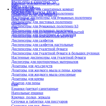
Мыло-пена в канистрах, 5л
Бытовые освежители воздуха
Еще
Паста для рук
Удалители запаха
Оборудование для санитарных комнат
Твердое мыло
Освежители воздуха 300 мл
Диспенсеры для бумажных полотенец
Шампуни, гели для душа,5л
Настенные диспенсеры для бумажных полотенец
Гели для душа
Диспенсеры для листовых полотенец
Шампуни
Диспенсеры для бумажных полотенец h3
Еще
Диспенсеры для рулонных полотенец
Диспенсеры для индивидуальных покрытий
Диспенсеры для полотенец Z-сложения
Диспенсеры для освежителей воздуха
Диспенсеры для салфеток
Диспенсеры для салфеток настольные
Диспенсеры для туалетной бумаги
Диспенсеры для туалетной бумаги в больших рулонах
Настенные диспенсеры для туалетной бумаги
Диспесеры для протирочных материалов
Дозаторы для дез.средств
Дозаторы для жидкого мыла и пены, крема
Дозаторы для жидкого мыла сенсорные
Дозаторы для крема
Дозатор для пены
Еще
Ершики (щетки) санитарные
Напольные ершики
Крючки, полки, зеркала
Сеточки и таблетки для писсуаров
Сушилки для рук, фены