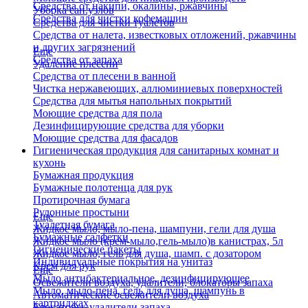
Средства от накипи, окалины, ржавчины
Уборка сан.узлов
Средства для чистки кофемашин
Средства для чистки туалетов
Средства от налета, известковых отложений, ржавчины
и других загрязнений
Еще
Средства от запаха
Удаление плесени
Средства от плесени в ванной
Чистка нержавеющих, аллюминиевых поверхностей
Средства для мытья напольных покрытий
Моющие средства для пола
Дезинфицирующие средства для уборки
Моющие средства для фасадов
Гигиеническая продукция для санитарных комнат и
кухонь
Бумажная продукция
Бумажные полотенца для рук
Протирочная бумага
Рулонные простыни
Еще
Туалетная бумага
Жидкое мыло, мыло-пена, шампуни, гели для душа
Бумажные салфетки
Жидкое мыло (крем-мыло,гель-мыло)в канистрах, 5л
Гигиенические пакеты
Жидкое мыло, гель для душа, шамп. с дозатором
Индивидуальные покрытия на унитаз
Крем для рук
Еще
Мыло антибактериальное, дезинфицирующее
Освежители воздуха, удалители, блокаторы запаха
Мыло, мыло-пена, гель для душа, шампунь в
Автоматические освежители воздуха
картриджах
Блокаторы, удалители запаха