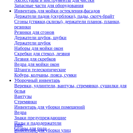
Аксессуары и инструменты для чистки
Запасные части для оборудования
Инвентарь для мойки остекления,фасадов
Держатели падов (скурблоки), пады, скотч-брайт
Сгоны (стяжки,склизы), держатели планок, планки,
резинки
Резинки для сгонов
Держатели шубок, шубки
Держатели шубок
Наборы для мойки окон
Скребки для стекол, лезвия
Лезвия для скребков
Ведра для мойки окон
Штанги телескопические
Кобура, колчаны, пояса, сумки
Уборочный инвентарь
Веревки, удлинтели, вантузы, стремянки, сушилки для
белья
Вантузы
Стремянки
Инвентарь для уборки помещений
Ведра
Знаки предупреждающие
Пады и падодержатели
Еще
Сгоны для пола
Инвентарь для уборки улиц