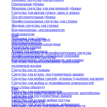
Генеральная уборка
Моющие средства для ежедневной уборки
Средства для мытья стекол, окон и зеркал
Послестроительная уборка
Профессиональные средства для стирки
Жидкие средства для стирки
Кондиционеры, ополаскиватели
Отбеливатели
Еще
Порошки для стирки
Прочистка стоков, труб
Пятновыводители
Реагенты противогололедные
Усилители стирки
Спец.средства
Химия для прачечных
Антисептические и дезинфицирующие средства
Профессиональные стиральные порошки
Антисептические средства
Кондиционеры, ополаскиватели для стирки
Средства для кристаллизации, нанесения
полимеров,восков
Средства после пожара
Средства для кухни, посудомоечных машин
Средства для мойки грилей, духовок (удаление нагаров)
Средства для мойки и дезинфекции поверхностей
(пол,стены,оброруд)
Еще
Средства для паровенткоматов
Тара и аксессуары (помпы, распылители, контейнеры
Средства для посудомоечных машин
замачивания)
Средства для ручной мойки посуды
Уборка производств
Средства для холодильников, кофемашин
Моющие средства для пищевых производств