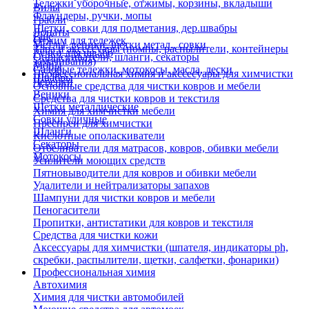
Тележки уборочные, отжимы, корзины, вкладыши
Вилы
Флаундеры, ручки, мопы
Грабли
Щетки, совки для подметания, дер.швабры
Лопаты
Еще
Отжим для тележек
Метлы, веники, щетки метал., совки
Тара и аксессуары (помпы, распылители, контейнеры
Ручки для швабр
Опрыскиватели, шланги, секаторы
замачивания)
Мопы
Садовые тележки, мотокосы, масла, лески
Профессиональная химия и акссесуары для химчистки
Швабры
Черенки
Основные средства для чистки ковров и мебели
Веники
Средства для чистки ковров и текстиля
Щетки металлические
Химия для химчистки мебели
Совки уличные
Преспреи для химчистки
Шланги
Кислотные ополаскиватели
Секаторы
Отбеливатели для матрасов, ковров, обивки мебели
Мотокосы
Усилители моющих средств
Пятновыводители для ковров и обивки мебели
Удалители и нейтрализаторы запахов
Шампуни для чистки ковров и мебели
Пеногасители
Пропитки, антистатики для ковров и текстиля
Средства для чистки кожи
Аксессуары для химчистки (шпателя, индикаторы ph,
скребки, распылители, щетки, салфетки, фонарики)
Профессиональная химия
Автохимия
Химия для чистки автомобилей