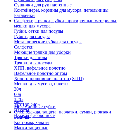
Сушилки для рук настенные
Контейнеры, корзины для мусора, пепельницы
Батарейки
Салфетки, тряпки, губки, протирочные материалы,
мешки для мусора
Губки, сетки для посуды
Губки для посуды
Металлические губки для посуды
Салфетки
Моющие тряпки для уборки
Тряпки для пола
Тряпки для посуды
ХПП, вафельное полотно
Вафельное полотно оптом
Холстопрошивное полотно (ХПП)
Мешки для мусора, пакеты
30л
60л
120л
Еще
160,180,240л
Меламиновые губки
Пакеты
Спец.одежда, защита, перчатки, сумки, рюкзаки
Пакеты фасовочные
Бахилы
Костюмы, халаты
Маски защитные