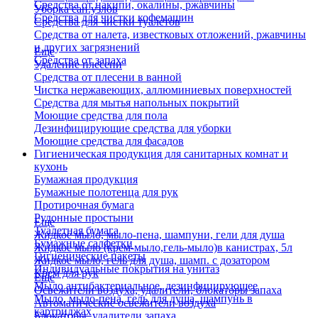
Средства от накипи, окалины, ржавчины
Уборка сан.узлов
Средства для чистки кофемашин
Средства для чистки туалетов
Средства от налета, известковых отложений, ржавчины
и других загрязнений
Еще
Средства от запаха
Удаление плесени
Средства от плесени в ванной
Чистка нержавеющих, аллюминиевых поверхностей
Средства для мытья напольных покрытий
Моющие средства для пола
Дезинфицирующие средства для уборки
Моющие средства для фасадов
Гигиеническая продукция для санитарных комнат и
кухонь
Бумажная продукция
Бумажные полотенца для рук
Протирочная бумага
Рулонные простыни
Еще
Туалетная бумага
Жидкое мыло, мыло-пена, шампуни, гели для душа
Бумажные салфетки
Жидкое мыло (крем-мыло,гель-мыло)в канистрах, 5л
Гигиенические пакеты
Жидкое мыло, гель для душа, шамп. с дозатором
Индивидуальные покрытия на унитаз
Крем для рук
Еще
Мыло антибактериальное, дезинфицирующее
Освежители воздуха, удалители, блокаторы запаха
Мыло, мыло-пена, гель для душа, шампунь в
Автоматические освежители воздуха
картриджах
Блокаторы, удалители запаха