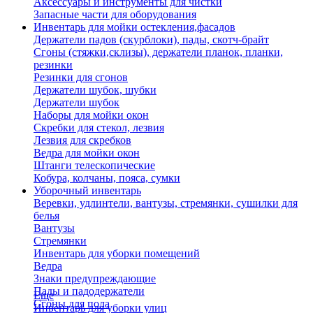
Аксессуары и инструменты для чистки
Запасные части для оборудования
Инвентарь для мойки остекления,фасадов
Держатели падов (скурблоки), пады, скотч-брайт
Сгоны (стяжки,склизы), держатели планок, планки,
резинки
Резинки для сгонов
Держатели шубок, шубки
Держатели шубок
Наборы для мойки окон
Скребки для стекол, лезвия
Лезвия для скребков
Ведра для мойки окон
Штанги телескопические
Кобура, колчаны, пояса, сумки
Уборочный инвентарь
Веревки, удлинтели, вантузы, стремянки, сушилки для
белья
Вантузы
Стремянки
Инвентарь для уборки помещений
Ведра
Знаки предупреждающие
Пады и падодержатели
Еще
Сгоны для пола
Инвентарь для уборки улиц