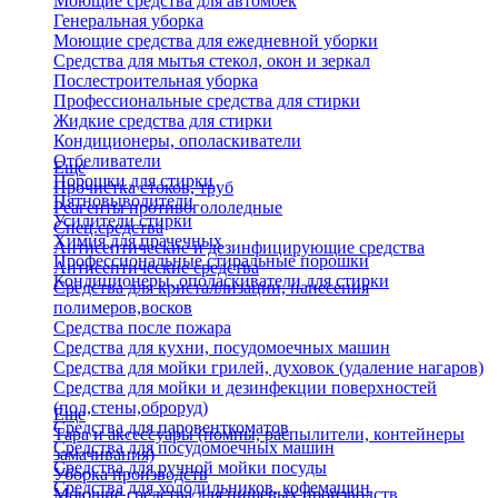
Моющие средства для автомоек
Генеральная уборка
Моющие средства для ежедневной уборки
Средства для мытья стекол, окон и зеркал
Послестроительная уборка
Профессиональные средства для стирки
Жидкие средства для стирки
Кондиционеры, ополаскиватели
Отбеливатели
Еще
Порошки для стирки
Прочистка стоков, труб
Пятновыводители
Реагенты противогололедные
Усилители стирки
Спец.средства
Химия для прачечных
Антисептические и дезинфицирующие средства
Профессиональные стиральные порошки
Антисептические средства
Кондиционеры, ополаскиватели для стирки
Средства для кристаллизации, нанесения
полимеров,восков
Средства после пожара
Средства для кухни, посудомоечных машин
Средства для мойки грилей, духовок (удаление нагаров)
Средства для мойки и дезинфекции поверхностей
(пол,стены,оброруд)
Еще
Средства для паровенткоматов
Тара и аксессуары (помпы, распылители, контейнеры
Средства для посудомоечных машин
замачивания)
Средства для ручной мойки посуды
Уборка производств
Средства для холодильников, кофемашин
Моющие средства для пищевых производств