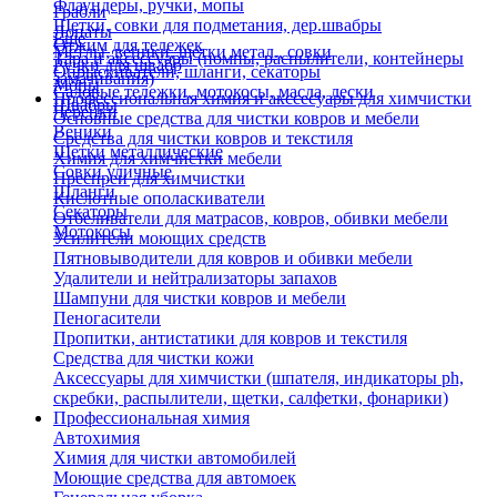
Флаундеры, ручки, мопы
Грабли
Щетки, совки для подметания, дер.швабры
Лопаты
Еще
Отжим для тележек
Метлы, веники, щетки метал., совки
Тара и аксессуары (помпы, распылители, контейнеры
Ручки для швабр
Опрыскиватели, шланги, секаторы
замачивания)
Мопы
Садовые тележки, мотокосы, масла, лески
Профессиональная химия и акссесуары для химчистки
Швабры
Черенки
Основные средства для чистки ковров и мебели
Веники
Средства для чистки ковров и текстиля
Щетки металлические
Химия для химчистки мебели
Совки уличные
Преспреи для химчистки
Шланги
Кислотные ополаскиватели
Секаторы
Отбеливатели для матрасов, ковров, обивки мебели
Мотокосы
Усилители моющих средств
Пятновыводители для ковров и обивки мебели
Удалители и нейтрализаторы запахов
Шампуни для чистки ковров и мебели
Пеногасители
Пропитки, антистатики для ковров и текстиля
Средства для чистки кожи
Аксессуары для химчистки (шпателя, индикаторы ph,
скребки, распылители, щетки, салфетки, фонарики)
Профессиональная химия
Автохимия
Химия для чистки автомобилей
Моющие средства для автомоек