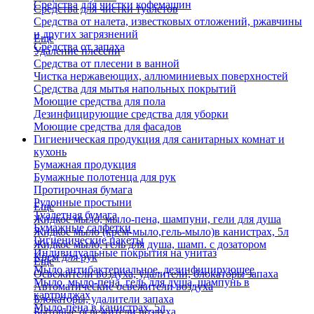
Средства для чистки кофемашин
Средства для чистки туалетов
Средства от налета, известковых отложений, ржавчины
и других загрязнений
Еще
Средства от запаха
Удаление плесени
Средства от плесени в ванной
Чистка нержавеющих, аллюминиевых поверхностей
Средства для мытья напольных покрытий
Моющие средства для пола
Дезинфицирующие средства для уборки
Моющие средства для фасадов
Гигиеническая продукция для санитарных комнат и
кухонь
Бумажная продукция
Бумажные полотенца для рук
Протирочная бумага
Рулонные простыни
Еще
Туалетная бумага
Жидкое мыло, мыло-пена, шампуни, гели для душа
Бумажные салфетки
Жидкое мыло (крем-мыло,гель-мыло)в канистрах, 5л
Гигиенические пакеты
Жидкое мыло, гель для душа, шамп. с дозатором
Индивидуальные покрытия на унитаз
Крем для рук
Еще
Мыло антибактериальное, дезинфицирующее
Освежители воздуха, удалители, блокаторы запаха
Мыло, мыло-пена, гель для душа, шампунь в
Автоматические освежители воздуха
картриджах
Блокаторы, удалители запаха
Мыло-пена в канистрах, 5л
Бытовые освежители воздуха