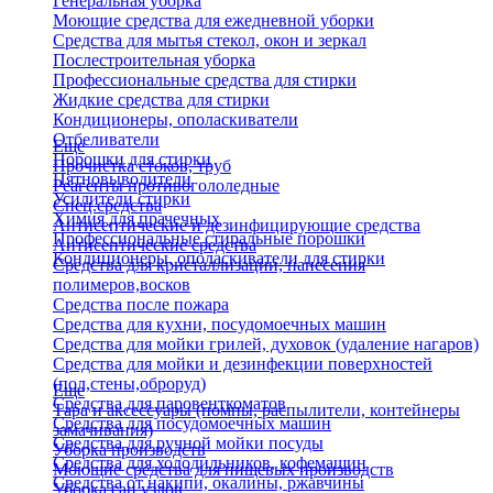
Генеральная уборка
Моющие средства для ежедневной уборки
Средства для мытья стекол, окон и зеркал
Послестроительная уборка
Профессиональные средства для стирки
Жидкие средства для стирки
Кондиционеры, ополаскиватели
Отбеливатели
Еще
Порошки для стирки
Прочистка стоков, труб
Пятновыводители
Реагенты противогололедные
Усилители стирки
Спец.средства
Химия для прачечных
Антисептические и дезинфицирующие средства
Профессиональные стиральные порошки
Антисептические средства
Кондиционеры, ополаскиватели для стирки
Средства для кристаллизации, нанесения
полимеров,восков
Средства после пожара
Средства для кухни, посудомоечных машин
Средства для мойки грилей, духовок (удаление нагаров)
Средства для мойки и дезинфекции поверхностей
(пол,стены,оброруд)
Еще
Средства для паровенткоматов
Тара и аксессуары (помпы, распылители, контейнеры
Средства для посудомоечных машин
замачивания)
Средства для ручной мойки посуды
Уборка производств
Средства для холодильников, кофемашин
Моющие средства для пищевых производств
Средства от накипи, окалины, ржавчины
Уборка сан.узлов