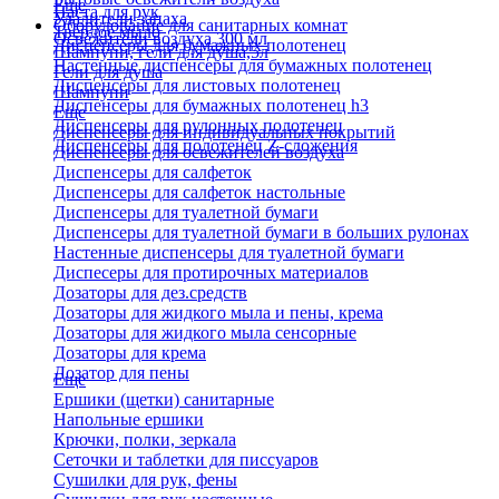
Еще
Паста для рук
Удалители запаха
Оборудование для санитарных комнат
Твердое мыло
Освежители воздуха 300 мл
Диспенсеры для бумажных полотенец
Шампуни, гели для душа,5л
Настенные диспенсеры для бумажных полотенец
Гели для душа
Диспенсеры для листовых полотенец
Шампуни
Диспенсеры для бумажных полотенец h3
Еще
Диспенсеры для рулонных полотенец
Диспенсеры для индивидуальных покрытий
Диспенсеры для полотенец Z-сложения
Диспенсеры для освежителей воздуха
Диспенсеры для салфеток
Диспенсеры для салфеток настольные
Диспенсеры для туалетной бумаги
Диспенсеры для туалетной бумаги в больших рулонах
Настенные диспенсеры для туалетной бумаги
Диспесеры для протирочных материалов
Дозаторы для дез.средств
Дозаторы для жидкого мыла и пены, крема
Дозаторы для жидкого мыла сенсорные
Дозаторы для крема
Дозатор для пены
Еще
Ершики (щетки) санитарные
Напольные ершики
Крючки, полки, зеркала
Сеточки и таблетки для писсуаров
Сушилки для рук, фены