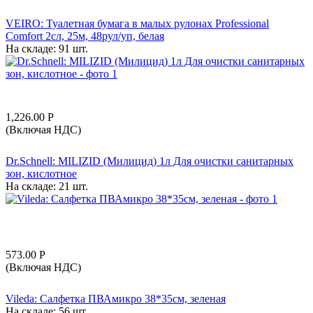
VEIRO: Туалетная бумага в малых рулонах Professional
Comfort 2сл, 25м, 48рул/уп, белая
На складе:
91 шт.
1,226.00
Р
(Включая НДС)
Dr.Schnell: MILIZID (Милицид) 1л Для очистки санитарных
зон, кислотное
На складе:
21 шт.
573.00
Р
(Включая НДС)
Vileda: Салфетка ПВАмикро 38*35см, зеленая
На складе:
56 шт.