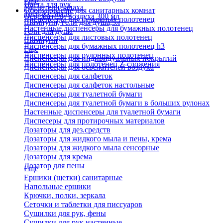
Еще
Паста для рук
Удалители запаха
Оборудование для санитарных комнат
Твердое мыло
Освежители воздуха 300 мл
Диспенсеры для бумажных полотенец
Шампуни, гели для душа,5л
Настенные диспенсеры для бумажных полотенец
Гели для душа
Диспенсеры для листовых полотенец
Шампуни
Диспенсеры для бумажных полотенец h3
Еще
Диспенсеры для рулонных полотенец
Диспенсеры для индивидуальных покрытий
Диспенсеры для полотенец Z-сложения
Диспенсеры для освежителей воздуха
Диспенсеры для салфеток
Диспенсеры для салфеток настольные
Диспенсеры для туалетной бумаги
Диспенсеры для туалетной бумаги в больших рулонах
Настенные диспенсеры для туалетной бумаги
Диспесеры для протирочных материалов
Дозаторы для дез.средств
Дозаторы для жидкого мыла и пены, крема
Дозаторы для жидкого мыла сенсорные
Дозаторы для крема
Дозатор для пены
Еще
Ершики (щетки) санитарные
Напольные ершики
Крючки, полки, зеркала
Сеточки и таблетки для писсуаров
Сушилки для рук, фены
Сушилки для рук настенные