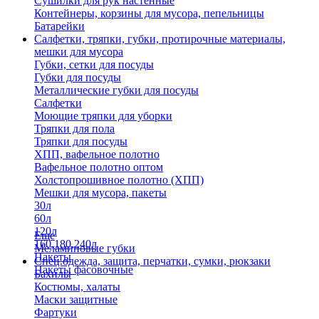
Сушилки для рук настенные
Контейнеры, корзины для мусора, пепельницы
Батарейки
Салфетки, тряпки, губки, протирочные материалы,
мешки для мусора
Губки, сетки для посуды
Губки для посуды
Металлические губки для посуды
Салфетки
Моющие тряпки для уборки
Тряпки для пола
Тряпки для посуды
ХПП, вафельное полотно
Вафельное полотно оптом
Холстопрошивное полотно (ХПП)
Мешки для мусора, пакеты
30л
60л
120л
Еще
160,180,240л
Меламиновые губки
Пакеты
Спец.одежда, защита, перчатки, сумки, рюкзаки
Пакеты фасовочные
Бахилы
Костюмы, халаты
Маски защитные
Фартуки