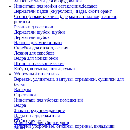
Запасные части для оборудования
Инвентарь для мойки остекления,фасадов
Держатели падов (скурблоки), пады, скотч-брайт
Сгоны (стяжки,склизы), держатели планок, планки,
резинки
Резинки для сгонов
Держатели шубок, шубки
Держатели шубок
Наборы для мойки окон
Скребки для стекол, лезвия
Лезвия для скребков
Ведра для мойки окон
Штанги телескопические
Кобура, колчаны, пояса, сумки
Уборочный инвентарь
Веревки, удлинтели, вантузы, стремянки, сушилки для
белья
Вантузы
Стремянки
Инвентарь для уборки помещений
Ведра
Знаки предупреждающие
Пады и падодержатели
Еще
Сгоны для пола
Инвентарь для уборки улиц
Тележки уборочные, отжимы, корзины, вкладыши
Вилы