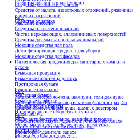
Средства для чистки кофемашин
Средства для чистки туалетов
Средства от налета, известковых отложений, ржавчины
и других загрязнений
Еще
Средства от запаха
Удаление плесени
Средства от плесени в ванной
Чистка нержавеющих, аллюминиевых поверхностей
Средства для мытья напольных покрытий
Моющие средства для пола
Дезинфицирующие средства для уборки
Моющие средства для фасадов
Гигиеническая продукция для санитарных комнат и
кухонь
Бумажная продукция
Бумажные полотенца для рук
Протирочная бумага
Рулонные простыни
Еще
Туалетная бумага
Жидкое мыло, мыло-пена, шампуни, гели для душа
Бумажные салфетки
Жидкое мыло (крем-мыло,гель-мыло)в канистрах, 5л
Гигиенические пакеты
Жидкое мыло, гель для душа, шамп. с дозатором
Индивидуальные покрытия на унитаз
Крем для рук
Еще
Мыло антибактериальное, дезинфицирующее
Освежители воздуха, удалители, блокаторы запаха
Мыло, мыло-пена, гель для душа, шампунь в
Автоматические освежители воздуха
картриджах
Блокаторы, удалители запаха
Мыло-пена в канистрах, 5л
Бытовые освежители воздуха