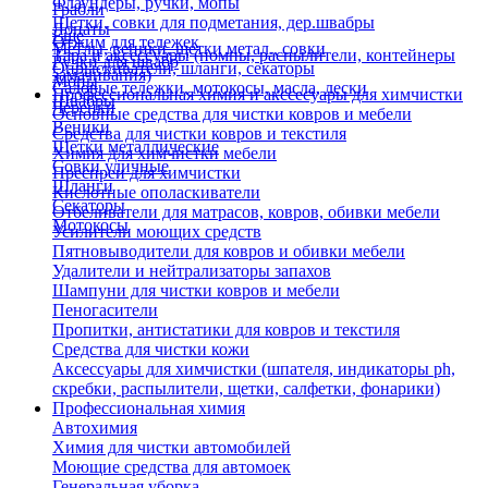
Флаундеры, ручки, мопы
Грабли
Щетки, совки для подметания, дер.швабры
Лопаты
Еще
Отжим для тележек
Метлы, веники, щетки метал., совки
Тара и аксессуары (помпы, распылители, контейнеры
Ручки для швабр
Опрыскиватели, шланги, секаторы
замачивания)
Мопы
Садовые тележки, мотокосы, масла, лески
Профессиональная химия и акссесуары для химчистки
Швабры
Черенки
Основные средства для чистки ковров и мебели
Веники
Средства для чистки ковров и текстиля
Щетки металлические
Химия для химчистки мебели
Совки уличные
Преспреи для химчистки
Шланги
Кислотные ополаскиватели
Секаторы
Отбеливатели для матрасов, ковров, обивки мебели
Мотокосы
Усилители моющих средств
Пятновыводители для ковров и обивки мебели
Удалители и нейтрализаторы запахов
Шампуни для чистки ковров и мебели
Пеногасители
Пропитки, антистатики для ковров и текстиля
Средства для чистки кожи
Аксессуары для химчистки (шпателя, индикаторы ph,
скребки, распылители, щетки, салфетки, фонарики)
Профессиональная химия
Автохимия
Химия для чистки автомобилей
Моющие средства для автомоек
Генеральная уборка