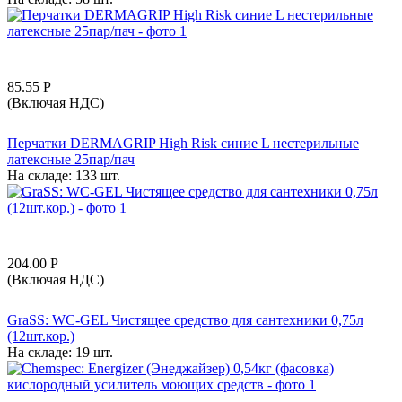
85.55
Р
(Включая НДС)
Перчатки DERMAGRIP High Risk синие L нестерильные
латексные 25пар/пач
На складе:
133 шт.
204.00
Р
(Включая НДС)
GraSS: WC-GEL Чистящее средство для сантехники 0,75л
(12шт.кор.)
На складе:
19 шт.