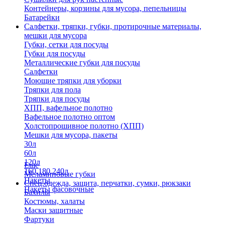
Контейнеры, корзины для мусора, пепельницы
Батарейки
Салфетки, тряпки, губки, протирочные материалы,
мешки для мусора
Губки, сетки для посуды
Губки для посуды
Металлические губки для посуды
Салфетки
Моющие тряпки для уборки
Тряпки для пола
Тряпки для посуды
ХПП, вафельное полотно
Вафельное полотно оптом
Холстопрошивное полотно (ХПП)
Мешки для мусора, пакеты
30л
60л
120л
Еще
160,180,240л
Меламиновые губки
Пакеты
Спец.одежда, защита, перчатки, сумки, рюкзаки
Пакеты фасовочные
Бахилы
Костюмы, халаты
Маски защитные
Фартуки