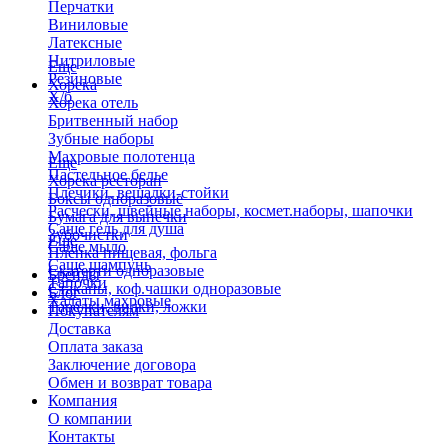
Перчатки
Виниловые
Латексные
Нитриловые
Еще
Резиновые
Хорека
Х/б
Хорека отель
Бритвенный набор
Зубные наборы
Махровые полотенца
Еще
Пастельное белье
Хорека ресторан
Плечики, вешалки-стойки
Боксы одноразовые
Расчески, швейные наборы, космет.наборы, шапочки
Бумага для выпечки
Саше гель для душа
Зубочистки
Еще
Саше мыло
Пленка пищевая, фольга
Саше шампунь
Скатерти одноразовые
Бренды
Тапочки
Стаканы, коф.чашки одноразовые
Блог
Халаты махровые
Тарелки, вилки, ложки
Покупателям
Доставка
Оплата заказа
Заключение договора
Обмен и возврат товара
Компания
О компании
Контакты