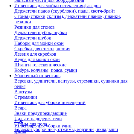
Запасные части для оборудования
Инвентарь для мойки остекления,фасадов
Держатели падов (скурблоки), пады, скотч-брайт
Сгоны (стяжки,склизы), держатели планок, планки,
резинки
Резинки для сгонов
Держатели шубок, шубки
Держатели шубок
Наборы для мойки окон
Скребки для стекол, лезвия
Лезвия для скребков
Ведра для мойки окон
Штанги телескопические
Кобура, колчаны, пояса, сумки
Уборочный инвентарь
Веревки, удлинтели, вантузы, стремянки, сушилки для
белья
Вантузы
Стремянки
Инвентарь для уборки помещений
Ведра
Знаки предупреждающие
Пады и падодержатели
Еще
Сгоны для пола
Инвентарь для уборки улиц
Тележки уборочные, отжимы, корзины, вкладыши
Вилы