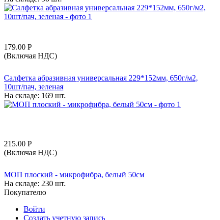
179.00
Р
(Включая НДС)
Салфетка абразивная универсальная 229*152мм, 650г/м2,
10шт/пач, зеленая
На складе:
169 шт.
215.00
Р
(Включая НДС)
МОП плоский - микрофибра, белый 50см
На складе:
230 шт.
Покупателю
Войти
Создать учетную запись