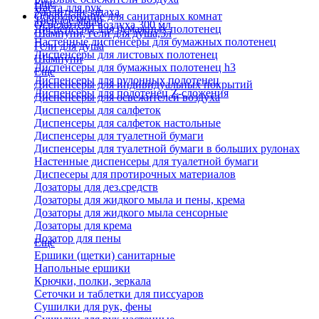
Еще
Паста для рук
Удалители запаха
Оборудование для санитарных комнат
Твердое мыло
Освежители воздуха 300 мл
Диспенсеры для бумажных полотенец
Шампуни, гели для душа,5л
Настенные диспенсеры для бумажных полотенец
Гели для душа
Диспенсеры для листовых полотенец
Шампуни
Диспенсеры для бумажных полотенец h3
Еще
Диспенсеры для рулонных полотенец
Диспенсеры для индивидуальных покрытий
Диспенсеры для полотенец Z-сложения
Диспенсеры для освежителей воздуха
Диспенсеры для салфеток
Диспенсеры для салфеток настольные
Диспенсеры для туалетной бумаги
Диспенсеры для туалетной бумаги в больших рулонах
Настенные диспенсеры для туалетной бумаги
Диспесеры для протирочных материалов
Дозаторы для дез.средств
Дозаторы для жидкого мыла и пены, крема
Дозаторы для жидкого мыла сенсорные
Дозаторы для крема
Дозатор для пены
Еще
Ершики (щетки) санитарные
Напольные ершики
Крючки, полки, зеркала
Сеточки и таблетки для писсуаров
Сушилки для рук, фены