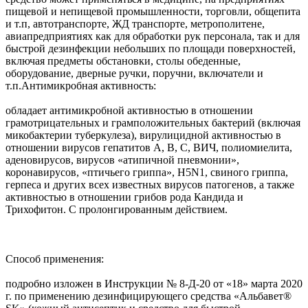
пищевой и непищевой промышленности, торговли, общепита
и т.п, автотранспорте, ЖД транспорте, метрополитене,
авиапредприятиях как для обработки рук персонала, так и для
быстрой дезинфекции небольших по площади поверхностей,
включая предметы обстановки, столы обеденные,
оборудование, дверные ручки, поручни, включатели и
т.п.Антимикробная активность:
обладает антимикробной активностью в отношении
грамотрицательных и грамположительных бактерий (включая
микобактерии туберкулеза), вирулицидной активностью в
отношении вирусов гепатитов А, В, С, ВИЧ, полиомиелита,
аденовирусов, вирусов «атипичной пневмонии»,
коронавирусов, «птичьего гриппа», H5N1, свиного гриппа,
герпеса и других всех известных вирусов патогенов, а также
активностью в отношении грибов рода Кандида и
Трихофитон. С пролонгированным действием.
Способ применения:
подробно изложен в Инструкции № 8-Д-20 от «18» марта 2020
г. по применению дезинфицирующего средства «Альбавет®