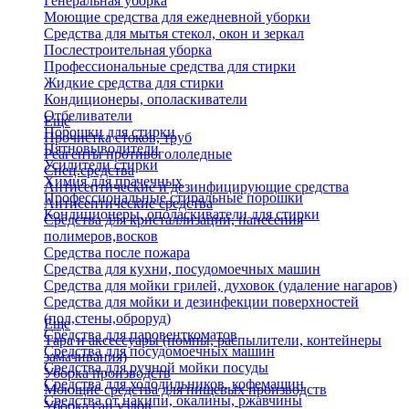
Генеральная уборка
Моющие средства для ежедневной уборки
Средства для мытья стекол, окон и зеркал
Послестроительная уборка
Профессиональные средства для стирки
Жидкие средства для стирки
Кондиционеры, ополаскиватели
Отбеливатели
Еще
Порошки для стирки
Прочистка стоков, труб
Пятновыводители
Реагенты противогололедные
Усилители стирки
Спец.средства
Химия для прачечных
Антисептические и дезинфицирующие средства
Профессиональные стиральные порошки
Антисептические средства
Кондиционеры, ополаскиватели для стирки
Средства для кристаллизации, нанесения
полимеров,восков
Средства после пожара
Средства для кухни, посудомоечных машин
Средства для мойки грилей, духовок (удаление нагаров)
Средства для мойки и дезинфекции поверхностей
(пол,стены,оброруд)
Еще
Средства для паровенткоматов
Тара и аксессуары (помпы, распылители, контейнеры
Средства для посудомоечных машин
замачивания)
Средства для ручной мойки посуды
Уборка производств
Средства для холодильников, кофемашин
Моющие средства для пищевых производств
Средства от накипи, окалины, ржавчины
Уборка сан.узлов