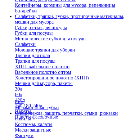
Контейнеры, корзины для мусора, пепельницы
Батарейки
Салфетки, тряпки, губки, протирочные материалы,
мешки для мусора
Губки, сетки для посуды
Губки для посуды
Металлические губки для посуды
Салфетки
Моющие тряпки для уборки
Тряпки для пола
Тряпки для посуды
ХПП, вафельное полотно
Вафельное полотно оптом
Холстопрошивное полотно (ХПП)
Мешки для мусора, пакеты
30л
60л
120л
Еще
160,180,240л
Меламиновые губки
Пакеты
Спец.одежда, защита, перчатки, сумки, рюкзаки
Пакеты фасовочные
Бахилы
Костюмы, халаты
Маски защитные
Фартуки