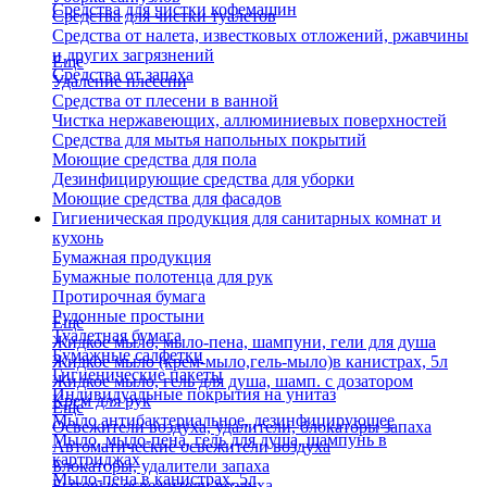
Средства для чистки кофемашин
Средства для чистки туалетов
Средства от налета, известковых отложений, ржавчины
и других загрязнений
Еще
Средства от запаха
Удаление плесени
Средства от плесени в ванной
Чистка нержавеющих, аллюминиевых поверхностей
Средства для мытья напольных покрытий
Моющие средства для пола
Дезинфицирующие средства для уборки
Моющие средства для фасадов
Гигиеническая продукция для санитарных комнат и
кухонь
Бумажная продукция
Бумажные полотенца для рук
Протирочная бумага
Рулонные простыни
Еще
Туалетная бумага
Жидкое мыло, мыло-пена, шампуни, гели для душа
Бумажные салфетки
Жидкое мыло (крем-мыло,гель-мыло)в канистрах, 5л
Гигиенические пакеты
Жидкое мыло, гель для душа, шамп. с дозатором
Индивидуальные покрытия на унитаз
Крем для рук
Еще
Мыло антибактериальное, дезинфицирующее
Освежители воздуха, удалители, блокаторы запаха
Мыло, мыло-пена, гель для душа, шампунь в
Автоматические освежители воздуха
картриджах
Блокаторы, удалители запаха
Мыло-пена в канистрах, 5л
Бытовые освежители воздуха