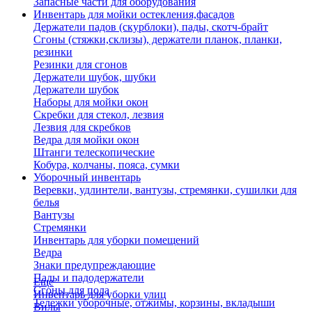
Запасные части для оборудования
Инвентарь для мойки остекления,фасадов
Держатели падов (скурблоки), пады, скотч-брайт
Сгоны (стяжки,склизы), держатели планок, планки,
резинки
Резинки для сгонов
Держатели шубок, шубки
Держатели шубок
Наборы для мойки окон
Скребки для стекол, лезвия
Лезвия для скребков
Ведра для мойки окон
Штанги телескопические
Кобура, колчаны, пояса, сумки
Уборочный инвентарь
Веревки, удлинтели, вантузы, стремянки, сушилки для
белья
Вантузы
Стремянки
Инвентарь для уборки помещений
Ведра
Знаки предупреждающие
Пады и падодержатели
Еще
Сгоны для пола
Инвентарь для уборки улиц
Тележки уборочные, отжимы, корзины, вкладыши
Вилы