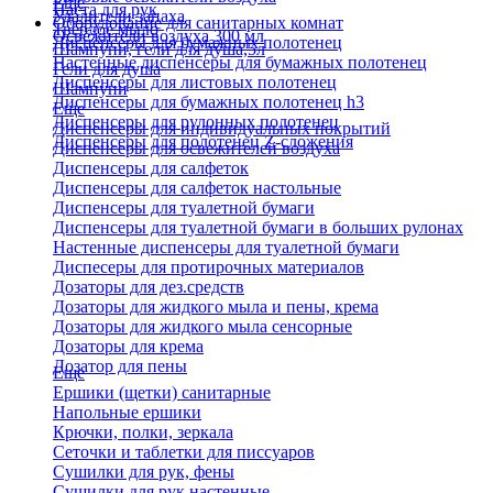
Еще
Паста для рук
Удалители запаха
Оборудование для санитарных комнат
Твердое мыло
Освежители воздуха 300 мл
Диспенсеры для бумажных полотенец
Шампуни, гели для душа,5л
Настенные диспенсеры для бумажных полотенец
Гели для душа
Диспенсеры для листовых полотенец
Шампуни
Диспенсеры для бумажных полотенец h3
Еще
Диспенсеры для рулонных полотенец
Диспенсеры для индивидуальных покрытий
Диспенсеры для полотенец Z-сложения
Диспенсеры для освежителей воздуха
Диспенсеры для салфеток
Диспенсеры для салфеток настольные
Диспенсеры для туалетной бумаги
Диспенсеры для туалетной бумаги в больших рулонах
Настенные диспенсеры для туалетной бумаги
Диспесеры для протирочных материалов
Дозаторы для дез.средств
Дозаторы для жидкого мыла и пены, крема
Дозаторы для жидкого мыла сенсорные
Дозаторы для крема
Дозатор для пены
Еще
Ершики (щетки) санитарные
Напольные ершики
Крючки, полки, зеркала
Сеточки и таблетки для писсуаров
Сушилки для рук, фены
Сушилки для рук настенные