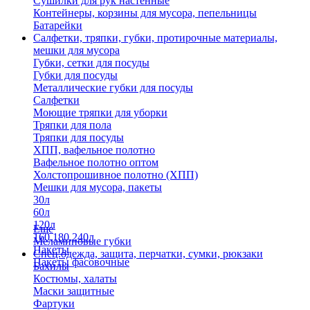
Сушилки для рук настенные
Контейнеры, корзины для мусора, пепельницы
Батарейки
Салфетки, тряпки, губки, протирочные материалы,
мешки для мусора
Губки, сетки для посуды
Губки для посуды
Металлические губки для посуды
Салфетки
Моющие тряпки для уборки
Тряпки для пола
Тряпки для посуды
ХПП, вафельное полотно
Вафельное полотно оптом
Холстопрошивное полотно (ХПП)
Мешки для мусора, пакеты
30л
60л
120л
Еще
160,180,240л
Меламиновые губки
Пакеты
Спец.одежда, защита, перчатки, сумки, рюкзаки
Пакеты фасовочные
Бахилы
Костюмы, халаты
Маски защитные
Фартуки