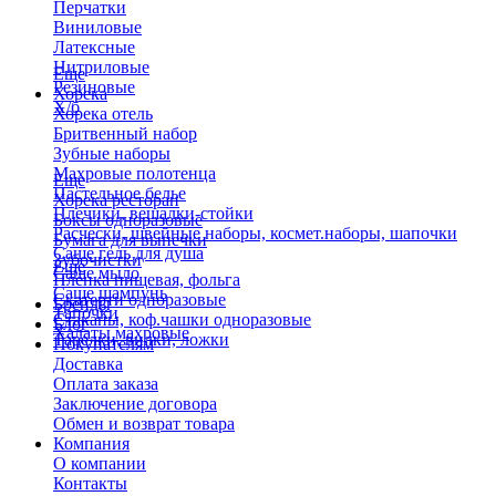
Перчатки
Виниловые
Латексные
Нитриловые
Еще
Резиновые
Хорека
Х/б
Хорека отель
Бритвенный набор
Зубные наборы
Махровые полотенца
Еще
Пастельное белье
Хорека ресторан
Плечики, вешалки-стойки
Боксы одноразовые
Расчески, швейные наборы, космет.наборы, шапочки
Бумага для выпечки
Саше гель для душа
Зубочистки
Еще
Саше мыло
Пленка пищевая, фольга
Саше шампунь
Скатерти одноразовые
Бренды
Тапочки
Стаканы, коф.чашки одноразовые
Блог
Халаты махровые
Тарелки, вилки, ложки
Покупателям
Доставка
Оплата заказа
Заключение договора
Обмен и возврат товара
Компания
О компании
Контакты