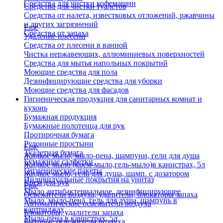
Средства для чистки кофемашин
Средства для чистки туалетов
Средства от налета, известковых отложений, ржавчины
и других загрязнений
Еще
Средства от запаха
Удаление плесени
Средства от плесени в ванной
Чистка нержавеющих, аллюминиевых поверхностей
Средства для мытья напольных покрытий
Моющие средства для пола
Дезинфицирующие средства для уборки
Моющие средства для фасадов
Гигиеническая продукция для санитарных комнат и
кухонь
Бумажная продукция
Бумажные полотенца для рук
Протирочная бумага
Рулонные простыни
Еще
Туалетная бумага
Жидкое мыло, мыло-пена, шампуни, гели для душа
Бумажные салфетки
Жидкое мыло (крем-мыло,гель-мыло)в канистрах, 5л
Гигиенические пакеты
Жидкое мыло, гель для душа, шамп. с дозатором
Индивидуальные покрытия на унитаз
Крем для рук
Еще
Мыло антибактериальное, дезинфицирующее
Освежители воздуха, удалители, блокаторы запаха
Мыло, мыло-пена, гель для душа, шампунь в
Автоматические освежители воздуха
картриджах
Блокаторы, удалители запаха
Мыло-пена в канистрах, 5л
Бытовые освежители воздуха