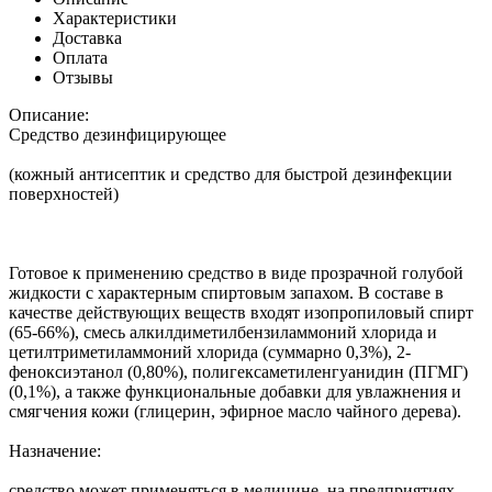
Характеристики
Доставка
Оплата
Отзывы
Описание:
Средство дезинфицирующее
(кожный антисептик и средство для быстрой дезинфекции
поверхностей)
Готовое к применению средство в виде прозрачной голубой
жидкости с характерным спиртовым запахом. В составе в
качестве действующих веществ входят изопропиловый спирт
(65-66%), смесь алкилдиметилбензиламмоний хлорида и
цетилтриметиламмоний хлорида (суммарно 0,3%), 2-
феноксиэтанол (0,80%), полигексаметиленгуанидин (ПГМГ)
(0,1%), а также функциональные добавки для увлажнения и
смягчения кожи (глицерин, эфирное масло чайного дерева).
Назначение:
средство может применяться в медицине, на предприятиях