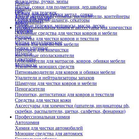
Флаундеры, ручки, мопы
Грабли
Щетки, совки для подметания, дер.швабры
Лопаты
Еще
Отжим для тележек
Метлы, веники, щетки метал., совки
Тара и аксессуары (помпы, распылители, контейнеры
Ручки для швабр
Опрыскиватели, шланги, секаторы
замачивания)
Мопы
Садовые тележки, мотокосы, масла, лески
Профессиональная химия и акссесуары для химчистки
Швабры
Черенки
Основные средства для чистки ковров и мебели
Веники
Средства для чистки ковров и текстиля
Щетки металлические
Химия для химчистки мебели
Совки уличные
Преспреи для химчистки
Шланги
Кислотные ополаскиватели
Секаторы
Отбеливатели для матрасов, ковров, обивки мебели
Мотокосы
Усилители моющих средств
Пятновыводители для ковров и обивки мебели
Удалители и нейтрализаторы запахов
Шампуни для чистки ковров и мебели
Пеногасители
Пропитки, антистатики для ковров и текстиля
Средства для чистки кожи
Аксессуары для химчистки (шпателя, индикаторы ph,
скребки, распылители, щетки, салфетки, фонарики)
Профессиональная химия
Автохимия
Химия для чистки автомобилей
Моющие средства для автомоек