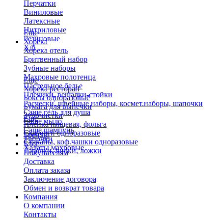
Перчатки
Виниловые
Латексные
Нитриловые
Еще
Резиновые
Хорека
Х/б
Хорека отель
Бритвенный набор
Зубные наборы
Махровые полотенца
Еще
Пастельное белье
Хорека ресторан
Плечики, вешалки-стойки
Боксы одноразовые
Расчески, швейные наборы, космет.наборы, шапочки
Бумага для выпечки
Саше гель для душа
Зубочистки
Еще
Саше мыло
Пленка пищевая, фольга
Саше шампунь
Скатерти одноразовые
Бренды
Тапочки
Стаканы, коф.чашки одноразовые
Блог
Халаты махровые
Тарелки, вилки, ложки
Покупателям
Доставка
Оплата заказа
Заключение договора
Обмен и возврат товара
Компания
О компании
Контакты