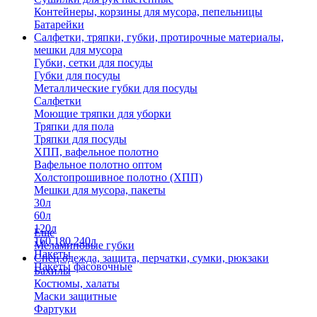
Контейнеры, корзины для мусора, пепельницы
Батарейки
Салфетки, тряпки, губки, протирочные материалы,
мешки для мусора
Губки, сетки для посуды
Губки для посуды
Металлические губки для посуды
Салфетки
Моющие тряпки для уборки
Тряпки для пола
Тряпки для посуды
ХПП, вафельное полотно
Вафельное полотно оптом
Холстопрошивное полотно (ХПП)
Мешки для мусора, пакеты
30л
60л
120л
Еще
160,180,240л
Меламиновые губки
Пакеты
Спец.одежда, защита, перчатки, сумки, рюкзаки
Пакеты фасовочные
Бахилы
Костюмы, халаты
Маски защитные
Фартуки