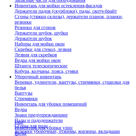
Запасные части для оборудования
Инвентарь для мойки остекления,фасадов
Держатели падов (скурблоки), пады, скотч-брайт
Сгоны (стяжки,склизы), держатели планок, планки,
резинки
Резинки для сгонов
Держатели шубок, шубки
Держатели шубок
Наборы для мойки окон
Скребки для стекол, лезвия
Лезвия для скребков
Ведра для мойки окон
Штанги телескопические
Кобура, колчаны, пояса, сумки
Уборочный инвентарь
Веревки, удлинтели, вантузы, стремянки, сушилки для
белья
Вантузы
Стремянки
Инвентарь для уборки помещений
Ведра
Знаки предупреждающие
Пады и падодержатели
Еще
Сгоны для пола
Инвентарь для уборки улиц
Тележки уборочные, отжимы, корзины, вкладыши
Вилы