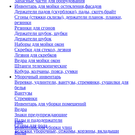
Запасные части для оборудования
Инвентарь для мойки остекления,фасадов
Держатели падов (скурблоки), пады, скотч-брайт
Сгоны (стяжки,склизы), держатели планок, планки,
резинки
Резинки для сгонов
Держатели шубок, шубки
Держатели шубок
Наборы для мойки окон
Скребки для стекол, лезвия
Лезвия для скребков
Ведра для мойки окон
Штанги телескопические
Кобура, колчаны, пояса, сумки
Уборочный инвентарь
Веревки, удлинтели, вантузы, стремянки, сушилки для
белья
Вантузы
Стремянки
Инвентарь для уборки помещений
Ведра
Знаки предупреждающие
Пады и падодержатели
Еще
Сгоны для пола
Инвентарь для уборки улиц
Тележки уборочные, отжимы, корзины, вкладыши
Вилы