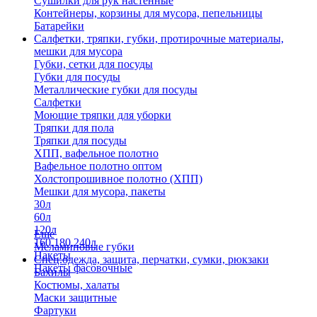
Сушилки для рук настенные
Контейнеры, корзины для мусора, пепельницы
Батарейки
Салфетки, тряпки, губки, протирочные материалы,
мешки для мусора
Губки, сетки для посуды
Губки для посуды
Металлические губки для посуды
Салфетки
Моющие тряпки для уборки
Тряпки для пола
Тряпки для посуды
ХПП, вафельное полотно
Вафельное полотно оптом
Холстопрошивное полотно (ХПП)
Мешки для мусора, пакеты
30л
60л
120л
Еще
160,180,240л
Меламиновые губки
Пакеты
Спец.одежда, защита, перчатки, сумки, рюкзаки
Пакеты фасовочные
Бахилы
Костюмы, халаты
Маски защитные
Фартуки