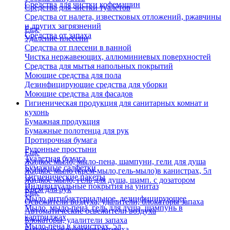
Средства для чистки кофемашин
Средства для чистки туалетов
Средства от налета, известковых отложений, ржавчины
и других загрязнений
Еще
Средства от запаха
Удаление плесени
Средства от плесени в ванной
Чистка нержавеющих, аллюминиевых поверхностей
Средства для мытья напольных покрытий
Моющие средства для пола
Дезинфицирующие средства для уборки
Моющие средства для фасадов
Гигиеническая продукция для санитарных комнат и
кухонь
Бумажная продукция
Бумажные полотенца для рук
Протирочная бумага
Рулонные простыни
Еще
Туалетная бумага
Жидкое мыло, мыло-пена, шампуни, гели для душа
Бумажные салфетки
Жидкое мыло (крем-мыло,гель-мыло)в канистрах, 5л
Гигиенические пакеты
Жидкое мыло, гель для душа, шамп. с дозатором
Индивидуальные покрытия на унитаз
Крем для рук
Еще
Мыло антибактериальное, дезинфицирующее
Освежители воздуха, удалители, блокаторы запаха
Мыло, мыло-пена, гель для душа, шампунь в
Автоматические освежители воздуха
картриджах
Блокаторы, удалители запаха
Мыло-пена в канистрах, 5л
Бытовые освежители воздуха