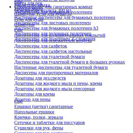
Еще
Паста для рук
Удалители запаха
Оборудование для санитарных комнат
Твердое мыло
Освежители воздуха 300 мл
Диспенсеры для бумажных полотенец
Шампуни, гели для душа,5л
Настенные диспенсеры для бумажных полотенец
Гели для душа
Диспенсеры для листовых полотенец
Шампуни
Диспенсеры для бумажных полотенец h3
Еще
Диспенсеры для рулонных полотенец
Диспенсеры для индивидуальных покрытий
Диспенсеры для полотенец Z-сложения
Диспенсеры для освежителей воздуха
Диспенсеры для салфеток
Диспенсеры для салфеток настольные
Диспенсеры для туалетной бумаги
Диспенсеры для туалетной бумаги в больших рулонах
Настенные диспенсеры для туалетной бумаги
Диспесеры для протирочных материалов
Дозаторы для дез.средств
Дозаторы для жидкого мыла и пены, крема
Дозаторы для жидкого мыла сенсорные
Дозаторы для крема
Дозатор для пены
Еще
Ершики (щетки) санитарные
Напольные ершики
Крючки, полки, зеркала
Сеточки и таблетки для писсуаров
Сушилки для рук, фены