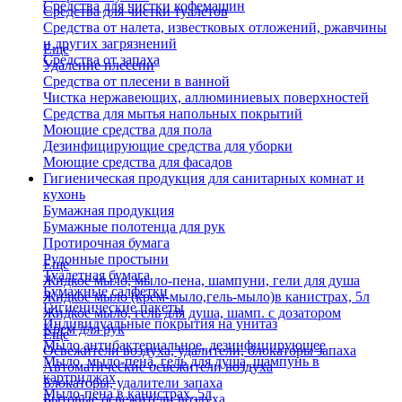
Средства для чистки кофемашин
Средства для чистки туалетов
Средства от налета, известковых отложений, ржавчины
и других загрязнений
Еще
Средства от запаха
Удаление плесени
Средства от плесени в ванной
Чистка нержавеющих, аллюминиевых поверхностей
Средства для мытья напольных покрытий
Моющие средства для пола
Дезинфицирующие средства для уборки
Моющие средства для фасадов
Гигиеническая продукция для санитарных комнат и
кухонь
Бумажная продукция
Бумажные полотенца для рук
Протирочная бумага
Рулонные простыни
Еще
Туалетная бумага
Жидкое мыло, мыло-пена, шампуни, гели для душа
Бумажные салфетки
Жидкое мыло (крем-мыло,гель-мыло)в канистрах, 5л
Гигиенические пакеты
Жидкое мыло, гель для душа, шамп. с дозатором
Индивидуальные покрытия на унитаз
Крем для рук
Еще
Мыло антибактериальное, дезинфицирующее
Освежители воздуха, удалители, блокаторы запаха
Мыло, мыло-пена, гель для душа, шампунь в
Автоматические освежители воздуха
картриджах
Блокаторы, удалители запаха
Мыло-пена в канистрах, 5л
Бытовые освежители воздуха