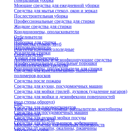
Генеральная уборка
Моющие средства для ежедневной уборки
Средства для мытья стекол, окон и зеркал
Послестроительная уборка
Профессиональные средства для стирки
Жидкие средства для стирки
Кондиционеры, ополаскиватели
Отбеливатели
Еще
Порошки для стирки
Прочистка стоков, труб
Пятновыводители
Реагенты противогололедные
Усилители стирки
Спец.средства
Химия для прачечных
Антисептические и дезинфицирующие средства
Профессиональные стиральные порошки
Антисептические средства
Кондиционеры, ополаскиватели для стирки
Средства для кристаллизации, нанесения
полимеров,восков
Средства после пожара
Средства для кухни, посудомоечных машин
Средства для мойки грилей, духовок (удаление нагаров)
Средства для мойки и дезинфекции поверхностей
(пол,стены,оброруд)
Еще
Средства для паровенткоматов
Тара и аксессуары (помпы, распылители, контейнеры
Средства для посудомоечных машин
замачивания)
Средства для ручной мойки посуды
Уборка производств
Средства для холодильников, кофемашин
Моющие средства для пищевых производств
Средства от накипи, окалины, ржавчины
Уборка сан.узлов