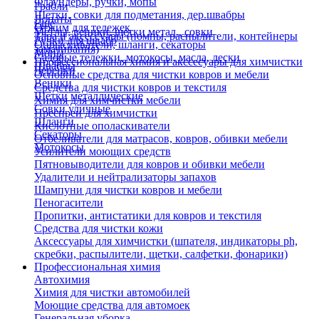
Флаундеры, ручки, мопы
Грабли
Щетки, совки для подметания, дер.швабры
Лопаты
Еще
Отжим для тележек
Метлы, веники, щетки метал., совки
Тара и аксессуары (помпы, распылители, контейнеры
Ручки для швабр
Опрыскиватели, шланги, секаторы
замачивания)
Мопы
Садовые тележки, мотокосы, масла, лески
Профессиональная химия и акссесуары для химчистки
Швабры
Черенки
Основные средства для чистки ковров и мебели
Веники
Средства для чистки ковров и текстиля
Щетки металлические
Химия для химчистки мебели
Совки уличные
Преспреи для химчистки
Шланги
Кислотные ополаскиватели
Секаторы
Отбеливатели для матрасов, ковров, обивки мебели
Мотокосы
Усилители моющих средств
Пятновыводители для ковров и обивки мебели
Удалители и нейтрализаторы запахов
Шампуни для чистки ковров и мебели
Пеногасители
Пропитки, антистатики для ковров и текстиля
Средства для чистки кожи
Аксессуары для химчистки (шпателя, индикаторы ph,
скребки, распылители, щетки, салфетки, фонарики)
Профессиональная химия
Автохимия
Химия для чистки автомобилей
Моющие средства для автомоек
Генеральная уборка