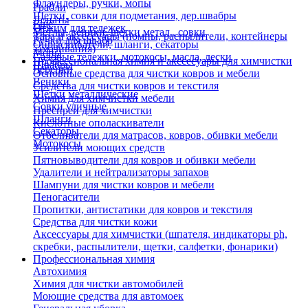
Флаундеры, ручки, мопы
Грабли
Щетки, совки для подметания, дер.швабры
Лопаты
Еще
Отжим для тележек
Метлы, веники, щетки метал., совки
Тара и аксессуары (помпы, распылители, контейнеры
Ручки для швабр
Опрыскиватели, шланги, секаторы
замачивания)
Мопы
Садовые тележки, мотокосы, масла, лески
Профессиональная химия и акссесуары для химчистки
Швабры
Черенки
Основные средства для чистки ковров и мебели
Веники
Средства для чистки ковров и текстиля
Щетки металлические
Химия для химчистки мебели
Совки уличные
Преспреи для химчистки
Шланги
Кислотные ополаскиватели
Секаторы
Отбеливатели для матрасов, ковров, обивки мебели
Мотокосы
Усилители моющих средств
Пятновыводители для ковров и обивки мебели
Удалители и нейтрализаторы запахов
Шампуни для чистки ковров и мебели
Пеногасители
Пропитки, антистатики для ковров и текстиля
Средства для чистки кожи
Аксессуары для химчистки (шпателя, индикаторы ph,
скребки, распылители, щетки, салфетки, фонарики)
Профессиональная химия
Автохимия
Химия для чистки автомобилей
Моющие средства для автомоек