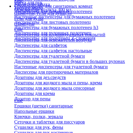
Еще
Паста для рук
Удалители запаха
Оборудование для санитарных комнат
Твердое мыло
Освежители воздуха 300 мл
Диспенсеры для бумажных полотенец
Шампуни, гели для душа,5л
Настенные диспенсеры для бумажных полотенец
Гели для душа
Диспенсеры для листовых полотенец
Шампуни
Диспенсеры для бумажных полотенец h3
Еще
Диспенсеры для рулонных полотенец
Диспенсеры для индивидуальных покрытий
Диспенсеры для полотенец Z-сложения
Диспенсеры для освежителей воздуха
Диспенсеры для салфеток
Диспенсеры для салфеток настольные
Диспенсеры для туалетной бумаги
Диспенсеры для туалетной бумаги в больших рулонах
Настенные диспенсеры для туалетной бумаги
Диспесеры для протирочных материалов
Дозаторы для дез.средств
Дозаторы для жидкого мыла и пены, крема
Дозаторы для жидкого мыла сенсорные
Дозаторы для крема
Дозатор для пены
Еще
Ершики (щетки) санитарные
Напольные ершики
Крючки, полки, зеркала
Сеточки и таблетки для писсуаров
Сушилки для рук, фены
Сушилки для рук настенные