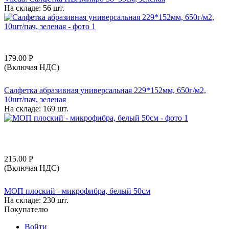
На складе:
56 шт.
179.00
Р
(Включая НДС)
Салфетка абразивная универсальная 229*152мм, 650г/м2,
10шт/пач, зеленая
На складе:
169 шт.
215.00
Р
(Включая НДС)
МОП плоский - микрофибра, белый 50см
На складе:
230 шт.
Покупателю
Войти