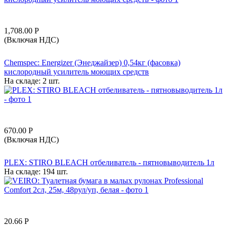
1,708.00
Р
(Включая НДС)
Chemspec: Energizer (Энеджайзер) 0,54кг (фасовка)
кислородный усилитель моющих средств
На складе:
2 шт.
670.00
Р
(Включая НДС)
PLEX: STIRO BLEACH отбеливатель - пятновыводитель 1л
На складе:
194 шт.
20.66
Р