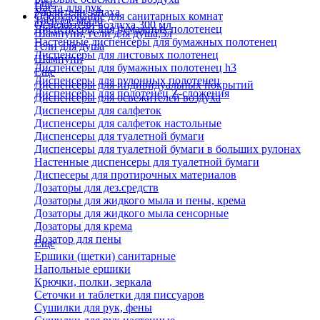
Еще
Паста для рук
Удалители запаха
Оборудование для санитарных комнат
Твердое мыло
Освежители воздуха 300 мл
Диспенсеры для бумажных полотенец
Шампуни, гели для душа,5л
Настенные диспенсеры для бумажных полотенец
Гели для душа
Диспенсеры для листовых полотенец
Шампуни
Диспенсеры для бумажных полотенец h3
Еще
Диспенсеры для рулонных полотенец
Диспенсеры для индивидуальных покрытий
Диспенсеры для полотенец Z-сложения
Диспенсеры для освежителей воздуха
Диспенсеры для салфеток
Диспенсеры для салфеток настольные
Диспенсеры для туалетной бумаги
Диспенсеры для туалетной бумаги в больших рулонах
Настенные диспенсеры для туалетной бумаги
Диспесеры для протирочных материалов
Дозаторы для дез.средств
Дозаторы для жидкого мыла и пены, крема
Дозаторы для жидкого мыла сенсорные
Дозаторы для крема
Дозатор для пены
Еще
Ершики (щетки) санитарные
Напольные ершики
Крючки, полки, зеркала
Сеточки и таблетки для писсуаров
Сушилки для рук, фены