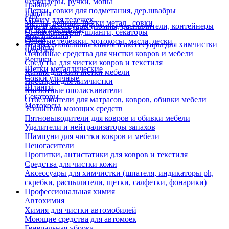
Флаундеры, ручки, мопы
Грабли
Щетки, совки для подметания, дер.швабры
Лопаты
Еще
Отжим для тележек
Метлы, веники, щетки метал., совки
Тара и аксессуары (помпы, распылители, контейнеры
Ручки для швабр
Опрыскиватели, шланги, секаторы
замачивания)
Мопы
Садовые тележки, мотокосы, масла, лески
Профессиональная химия и акссесуары для химчистки
Швабры
Черенки
Основные средства для чистки ковров и мебели
Веники
Средства для чистки ковров и текстиля
Щетки металлические
Химия для химчистки мебели
Совки уличные
Преспреи для химчистки
Шланги
Кислотные ополаскиватели
Секаторы
Отбеливатели для матрасов, ковров, обивки мебели
Мотокосы
Усилители моющих средств
Пятновыводители для ковров и обивки мебели
Удалители и нейтрализаторы запахов
Шампуни для чистки ковров и мебели
Пеногасители
Пропитки, антистатики для ковров и текстиля
Средства для чистки кожи
Аксессуары для химчистки (шпателя, индикаторы ph,
скребки, распылители, щетки, салфетки, фонарики)
Профессиональная химия
Автохимия
Химия для чистки автомобилей
Моющие средства для автомоек
Генеральная уборка