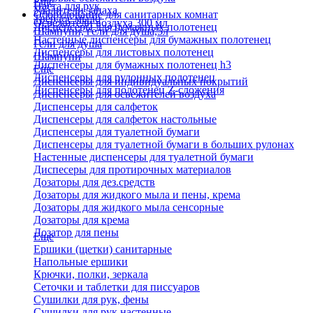
Еще
Паста для рук
Удалители запаха
Оборудование для санитарных комнат
Твердое мыло
Освежители воздуха 300 мл
Диспенсеры для бумажных полотенец
Шампуни, гели для душа,5л
Настенные диспенсеры для бумажных полотенец
Гели для душа
Диспенсеры для листовых полотенец
Шампуни
Диспенсеры для бумажных полотенец h3
Еще
Диспенсеры для рулонных полотенец
Диспенсеры для индивидуальных покрытий
Диспенсеры для полотенец Z-сложения
Диспенсеры для освежителей воздуха
Диспенсеры для салфеток
Диспенсеры для салфеток настольные
Диспенсеры для туалетной бумаги
Диспенсеры для туалетной бумаги в больших рулонах
Настенные диспенсеры для туалетной бумаги
Диспесеры для протирочных материалов
Дозаторы для дез.средств
Дозаторы для жидкого мыла и пены, крема
Дозаторы для жидкого мыла сенсорные
Дозаторы для крема
Дозатор для пены
Еще
Ершики (щетки) санитарные
Напольные ершики
Крючки, полки, зеркала
Сеточки и таблетки для писсуаров
Сушилки для рук, фены
Сушилки для рук настенные