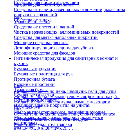
Средства для чистки кофемашин
Средства для чистки туалетов
Средства от налета, известковых отложений, ржавчины
и других загрязнений
Еще
Средства от запаха
Удаление плесени
Средства от плесени в ванной
Чистка нержавеющих, аллюминиевых поверхностей
Средства для мытья напольных покрытий
Моющие средства для пола
Дезинфицирующие средства для уборки
Моющие средства для фасадов
Гигиеническая продукция для санитарных комнат и
кухонь
Бумажная продукция
Бумажные полотенца для рук
Протирочная бумага
Рулонные простыни
Еще
Туалетная бумага
Жидкое мыло, мыло-пена, шампуни, гели для душа
Бумажные салфетки
Жидкое мыло (крем-мыло,гель-мыло)в канистрах, 5л
Гигиенические пакеты
Жидкое мыло, гель для душа, шамп. с дозатором
Индивидуальные покрытия на унитаз
Крем для рук
Еще
Мыло антибактериальное, дезинфицирующее
Освежители воздуха, удалители, блокаторы запаха
Мыло, мыло-пена, гель для душа, шампунь в
Автоматические освежители воздуха
картриджах
Блокаторы, удалители запаха
Мыло-пена в канистрах, 5л
Бытовые освежители воздуха