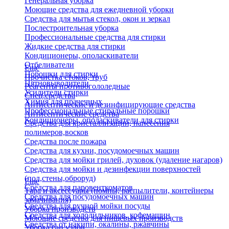
Генеральная уборка
Моющие средства для ежедневной уборки
Средства для мытья стекол, окон и зеркал
Послестроительная уборка
Профессиональные средства для стирки
Жидкие средства для стирки
Кондиционеры, ополаскиватели
Отбеливатели
Еще
Порошки для стирки
Прочистка стоков, труб
Пятновыводители
Реагенты противогололедные
Усилители стирки
Спец.средства
Химия для прачечных
Антисептические и дезинфицирующие средства
Профессиональные стиральные порошки
Антисептические средства
Кондиционеры, ополаскиватели для стирки
Средства для кристаллизации, нанесения
полимеров,восков
Средства после пожара
Средства для кухни, посудомоечных машин
Средства для мойки грилей, духовок (удаление нагаров)
Средства для мойки и дезинфекции поверхностей
(пол,стены,оброруд)
Еще
Средства для паровенткоматов
Тара и аксессуары (помпы, распылители, контейнеры
Средства для посудомоечных машин
замачивания)
Средства для ручной мойки посуды
Уборка производств
Средства для холодильников, кофемашин
Моющие средства для пищевых производств
Средства от накипи, окалины, ржавчины
Уборка сан.узлов