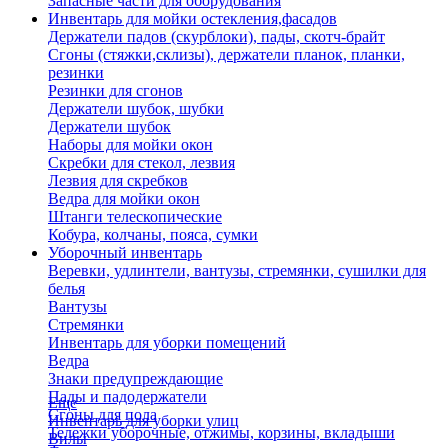
Запасные части для оборудования
Инвентарь для мойки остекления,фасадов
Держатели падов (скурблоки), пады, скотч-брайт
Сгоны (стяжки,склизы), держатели планок, планки,
резинки
Резинки для сгонов
Держатели шубок, шубки
Держатели шубок
Наборы для мойки окон
Скребки для стекол, лезвия
Лезвия для скребков
Ведра для мойки окон
Штанги телескопические
Кобура, колчаны, пояса, сумки
Уборочный инвентарь
Веревки, удлинтели, вантузы, стремянки, сушилки для
белья
Вантузы
Стремянки
Инвентарь для уборки помещений
Ведра
Знаки предупреждающие
Пады и падодержатели
Еще
Сгоны для пола
Инвентарь для уборки улиц
Тележки уборочные, отжимы, корзины, вкладыши
Вилы