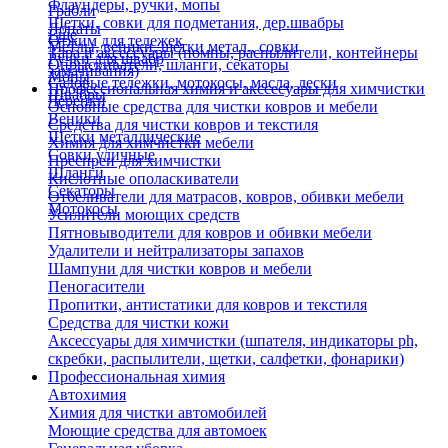
Флаундеры, ручки, мопы
Грабли
Щетки, совки для подметания, дер.швабры
Лопаты
Еще
Отжим для тележек
Метлы, веники, щетки метал., совки
Тара и аксессуары (помпы, распылители, контейнеры
Ручки для швабр
Опрыскиватели, шланги, секаторы
замачивания)
Мопы
Садовые тележки, мотокосы, масла, лески
Профессиональная химия и акссесуары для химчистки
Швабры
Черенки
Основные средства для чистки ковров и мебели
Веники
Средства для чистки ковров и текстиля
Щетки металлические
Химия для химчистки мебели
Совки уличные
Преспреи для химчистки
Шланги
Кислотные ополаскиватели
Секаторы
Отбеливатели для матрасов, ковров, обивки мебели
Мотокосы
Усилители моющих средств
Пятновыводители для ковров и обивки мебели
Удалители и нейтрализаторы запахов
Шампуни для чистки ковров и мебели
Пеногасители
Пропитки, антистатики для ковров и текстиля
Средства для чистки кожи
Аксессуары для химчистки (шпателя, индикаторы ph,
скребки, распылители, щетки, салфетки, фонарики)
Профессиональная химия
Автохимия
Химия для чистки автомобилей
Моющие средства для автомоек