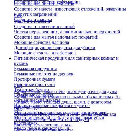
Средства для чистки кофемашин
Средства для чистки туалетов
Средства от налета, известковых отложений, ржавчины
и других загрязнений
Еще
Средства от запаха
Удаление плесени
Средства от плесени в ванной
Чистка нержавеющих, аллюминиевых поверхностей
Средства для мытья напольных покрытий
Моющие средства для пола
Дезинфицирующие средства для уборки
Моющие средства для фасадов
Гигиеническая продукция для санитарных комнат и
кухонь
Бумажная продукция
Бумажные полотенца для рук
Протирочная бумага
Рулонные простыни
Еще
Туалетная бумага
Жидкое мыло, мыло-пена, шампуни, гели для душа
Бумажные салфетки
Жидкое мыло (крем-мыло,гель-мыло)в канистрах, 5л
Гигиенические пакеты
Жидкое мыло, гель для душа, шамп. с дозатором
Индивидуальные покрытия на унитаз
Крем для рук
Еще
Мыло антибактериальное, дезинфицирующее
Освежители воздуха, удалители, блокаторы запаха
Мыло, мыло-пена, гель для душа, шампунь в
Автоматические освежители воздуха
картриджах
Блокаторы, удалители запаха
Мыло-пена в канистрах, 5л
Бытовые освежители воздуха