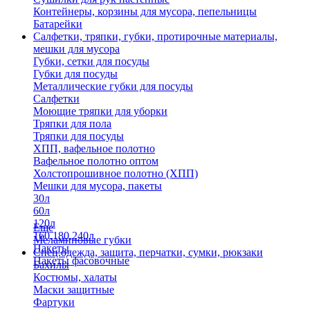
Контейнеры, корзины для мусора, пепельницы
Батарейки
Салфетки, тряпки, губки, протирочные материалы,
мешки для мусора
Губки, сетки для посуды
Губки для посуды
Металлические губки для посуды
Салфетки
Моющие тряпки для уборки
Тряпки для пола
Тряпки для посуды
ХПП, вафельное полотно
Вафельное полотно оптом
Холстопрошивное полотно (ХПП)
Мешки для мусора, пакеты
30л
60л
120л
Еще
160,180,240л
Меламиновые губки
Пакеты
Спец.одежда, защита, перчатки, сумки, рюкзаки
Пакеты фасовочные
Бахилы
Костюмы, халаты
Маски защитные
Фартуки