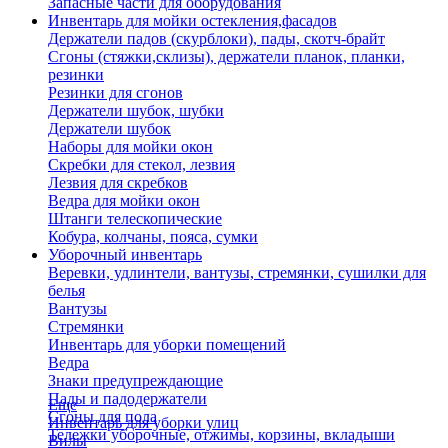
Запасные части для оборудования
Инвентарь для мойки остекления,фасадов
Держатели падов (скурблоки), пады, скотч-брайт
Сгоны (стяжки,склизы), держатели планок, планки,
резинки
Резинки для сгонов
Держатели шубок, шубки
Держатели шубок
Наборы для мойки окон
Скребки для стекол, лезвия
Лезвия для скребков
Ведра для мойки окон
Штанги телескопические
Кобура, колчаны, пояса, сумки
Уборочный инвентарь
Веревки, удлинтели, вантузы, стремянки, сушилки для
белья
Вантузы
Стремянки
Инвентарь для уборки помещений
Ведра
Знаки предупреждающие
Пады и падодержатели
Еще
Сгоны для пола
Инвентарь для уборки улиц
Тележки уборочные, отжимы, корзины, вкладыши
Вилы