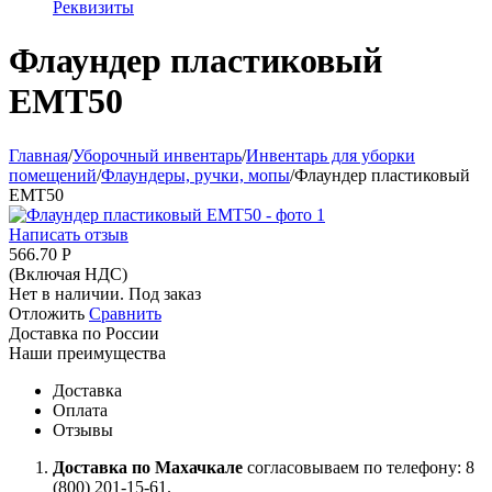
Реквизиты
Флаундер пластиковый
ЕМТ50
Главная
/
Уборочный инвентарь
/
Инвентарь для уборки
помещений
/
Флаундеры, ручки, мопы
/
Флаундер пластиковый
ЕМТ50
Написать отзыв
566.70
Р
(Включая НДС)
Нет в наличии. Под заказ
Отложить
Сравнить
Доставка по России
Наши преимущества
Доставка
Оплата
Отзывы
Доставка по Махачкале
согласовываем по телефону: 8
(800) 201-15-61.