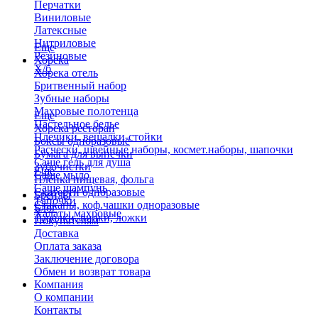
Перчатки
Виниловые
Латексные
Нитриловые
Еще
Резиновые
Хорека
Х/б
Хорека отель
Бритвенный набор
Зубные наборы
Махровые полотенца
Еще
Пастельное белье
Хорека ресторан
Плечики, вешалки-стойки
Боксы одноразовые
Расчески, швейные наборы, космет.наборы, шапочки
Бумага для выпечки
Саше гель для душа
Зубочистки
Еще
Саше мыло
Пленка пищевая, фольга
Саше шампунь
Скатерти одноразовые
Бренды
Тапочки
Стаканы, коф.чашки одноразовые
Блог
Халаты махровые
Тарелки, вилки, ложки
Покупателям
Доставка
Оплата заказа
Заключение договора
Обмен и возврат товара
Компания
О компании
Контакты