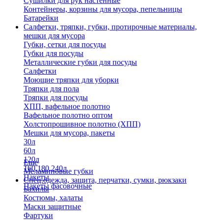
Сушилки для рук настенные
Контейнеры, корзины для мусора, пепельницы
Батарейки
Салфетки, тряпки, губки, протирочные материалы,
мешки для мусора
Губки, сетки для посуды
Губки для посуды
Металлические губки для посуды
Салфетки
Моющие тряпки для уборки
Тряпки для пола
Тряпки для посуды
ХПП, вафельное полотно
Вафельное полотно оптом
Холстопрошивное полотно (ХПП)
Мешки для мусора, пакеты
30л
60л
120л
Еще
160,180,240л
Меламиновые губки
Пакеты
Спец.одежда, защита, перчатки, сумки, рюкзаки
Пакеты фасовочные
Бахилы
Костюмы, халаты
Маски защитные
Фартуки