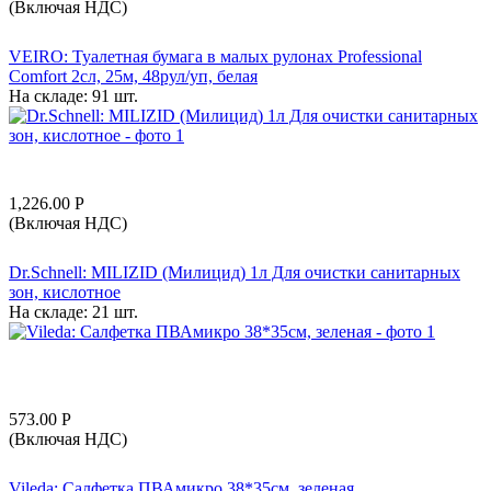
(Включая НДС)
VEIRO: Туалетная бумага в малых рулонах Professional
Comfort 2сл, 25м, 48рул/уп, белая
На складе:
91 шт.
1,226.00
Р
(Включая НДС)
Dr.Schnell: MILIZID (Милицид) 1л Для очистки санитарных
зон, кислотное
На складе:
21 шт.
573.00
Р
(Включая НДС)
Vileda: Салфетка ПВАмикро 38*35см, зеленая