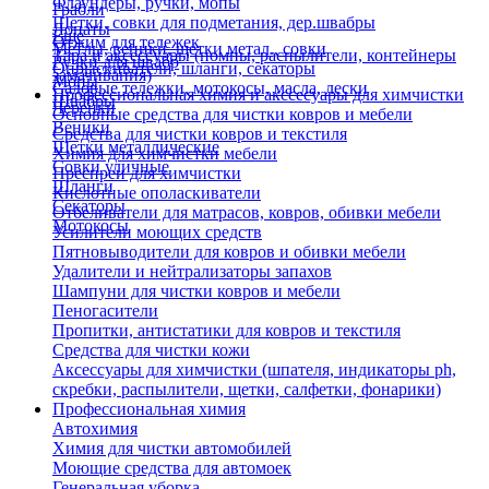
Флаундеры, ручки, мопы
Грабли
Щетки, совки для подметания, дер.швабры
Лопаты
Еще
Отжим для тележек
Метлы, веники, щетки метал., совки
Тара и аксессуары (помпы, распылители, контейнеры
Ручки для швабр
Опрыскиватели, шланги, секаторы
замачивания)
Мопы
Садовые тележки, мотокосы, масла, лески
Профессиональная химия и акссесуары для химчистки
Швабры
Черенки
Основные средства для чистки ковров и мебели
Веники
Средства для чистки ковров и текстиля
Щетки металлические
Химия для химчистки мебели
Совки уличные
Преспреи для химчистки
Шланги
Кислотные ополаскиватели
Секаторы
Отбеливатели для матрасов, ковров, обивки мебели
Мотокосы
Усилители моющих средств
Пятновыводители для ковров и обивки мебели
Удалители и нейтрализаторы запахов
Шампуни для чистки ковров и мебели
Пеногасители
Пропитки, антистатики для ковров и текстиля
Средства для чистки кожи
Аксессуары для химчистки (шпателя, индикаторы ph,
скребки, распылители, щетки, салфетки, фонарики)
Профессиональная химия
Автохимия
Химия для чистки автомобилей
Моющие средства для автомоек
Генеральная уборка