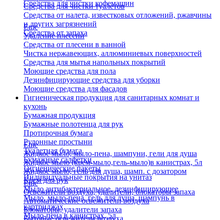
Средства для чистки кофемашин
Средства для чистки туалетов
Средства от налета, известковых отложений, ржавчины
и других загрязнений
Еще
Средства от запаха
Удаление плесени
Средства от плесени в ванной
Чистка нержавеющих, аллюминиевых поверхностей
Средства для мытья напольных покрытий
Моющие средства для пола
Дезинфицирующие средства для уборки
Моющие средства для фасадов
Гигиеническая продукция для санитарных комнат и
кухонь
Бумажная продукция
Бумажные полотенца для рук
Протирочная бумага
Рулонные простыни
Еще
Туалетная бумага
Жидкое мыло, мыло-пена, шампуни, гели для душа
Бумажные салфетки
Жидкое мыло (крем-мыло,гель-мыло)в канистрах, 5л
Гигиенические пакеты
Жидкое мыло, гель для душа, шамп. с дозатором
Индивидуальные покрытия на унитаз
Крем для рук
Еще
Мыло антибактериальное, дезинфицирующее
Освежители воздуха, удалители, блокаторы запаха
Мыло, мыло-пена, гель для душа, шампунь в
Автоматические освежители воздуха
картриджах
Блокаторы, удалители запаха
Мыло-пена в канистрах, 5л
Бытовые освежители воздуха