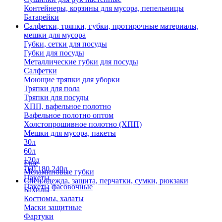
Контейнеры, корзины для мусора, пепельницы
Батарейки
Салфетки, тряпки, губки, протирочные материалы,
мешки для мусора
Губки, сетки для посуды
Губки для посуды
Металлические губки для посуды
Салфетки
Моющие тряпки для уборки
Тряпки для пола
Тряпки для посуды
ХПП, вафельное полотно
Вафельное полотно оптом
Холстопрошивное полотно (ХПП)
Мешки для мусора, пакеты
30л
60л
120л
Еще
160,180,240л
Меламиновые губки
Пакеты
Спец.одежда, защита, перчатки, сумки, рюкзаки
Пакеты фасовочные
Бахилы
Костюмы, халаты
Маски защитные
Фартуки