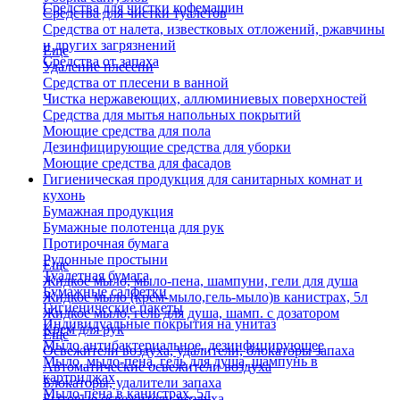
Средства для чистки кофемашин
Средства для чистки туалетов
Средства от налета, известковых отложений, ржавчины
и других загрязнений
Еще
Средства от запаха
Удаление плесени
Средства от плесени в ванной
Чистка нержавеющих, аллюминиевых поверхностей
Средства для мытья напольных покрытий
Моющие средства для пола
Дезинфицирующие средства для уборки
Моющие средства для фасадов
Гигиеническая продукция для санитарных комнат и
кухонь
Бумажная продукция
Бумажные полотенца для рук
Протирочная бумага
Рулонные простыни
Еще
Туалетная бумага
Жидкое мыло, мыло-пена, шампуни, гели для душа
Бумажные салфетки
Жидкое мыло (крем-мыло,гель-мыло)в канистрах, 5л
Гигиенические пакеты
Жидкое мыло, гель для душа, шамп. с дозатором
Индивидуальные покрытия на унитаз
Крем для рук
Еще
Мыло антибактериальное, дезинфицирующее
Освежители воздуха, удалители, блокаторы запаха
Мыло, мыло-пена, гель для душа, шампунь в
Автоматические освежители воздуха
картриджах
Блокаторы, удалители запаха
Мыло-пена в канистрах, 5л
Бытовые освежители воздуха