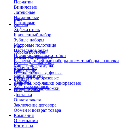
Перчатки
Виниловые
Латексные
Нитриловые
Еще
Резиновые
Хорека
Х/б
Хорека отель
Бритвенный набор
Зубные наборы
Махровые полотенца
Еще
Пастельное белье
Хорека ресторан
Плечики, вешалки-стойки
Боксы одноразовые
Расчески, швейные наборы, космет.наборы, шапочки
Бумага для выпечки
Саше гель для душа
Зубочистки
Еще
Саше мыло
Пленка пищевая, фольга
Саше шампунь
Скатерти одноразовые
Бренды
Тапочки
Стаканы, коф.чашки одноразовые
Блог
Халаты махровые
Тарелки, вилки, ложки
Покупателям
Доставка
Оплата заказа
Заключение договора
Обмен и возврат товара
Компания
О компании
Контакты