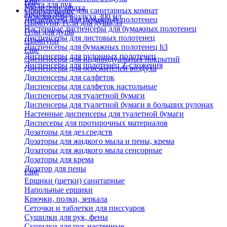
Еще
Паста для рук
Удалители запаха
Оборудование для санитарных комнат
Твердое мыло
Освежители воздуха 300 мл
Диспенсеры для бумажных полотенец
Шампуни, гели для душа,5л
Настенные диспенсеры для бумажных полотенец
Гели для душа
Диспенсеры для листовых полотенец
Шампуни
Диспенсеры для бумажных полотенец h3
Еще
Диспенсеры для рулонных полотенец
Диспенсеры для индивидуальных покрытий
Диспенсеры для полотенец Z-сложения
Диспенсеры для освежителей воздуха
Диспенсеры для салфеток
Диспенсеры для салфеток настольные
Диспенсеры для туалетной бумаги
Диспенсеры для туалетной бумаги в больших рулонах
Настенные диспенсеры для туалетной бумаги
Диспесеры для протирочных материалов
Дозаторы для дез.средств
Дозаторы для жидкого мыла и пены, крема
Дозаторы для жидкого мыла сенсорные
Дозаторы для крема
Дозатор для пены
Еще
Ершики (щетки) санитарные
Напольные ершики
Крючки, полки, зеркала
Сеточки и таблетки для писсуаров
Сушилки для рук, фены
Сушилки для рук настенные