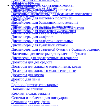
Еще
Паста для рук
Удалители запаха
Оборудование для санитарных комнат
Твердое мыло
Освежители воздуха 300 мл
Диспенсеры для бумажных полотенец
Шампуни, гели для душа,5л
Настенные диспенсеры для бумажных полотенец
Гели для душа
Диспенсеры для листовых полотенец
Шампуни
Диспенсеры для бумажных полотенец h3
Еще
Диспенсеры для рулонных полотенец
Диспенсеры для индивидуальных покрытий
Диспенсеры для полотенец Z-сложения
Диспенсеры для освежителей воздуха
Диспенсеры для салфеток
Диспенсеры для салфеток настольные
Диспенсеры для туалетной бумаги
Диспенсеры для туалетной бумаги в больших рулонах
Настенные диспенсеры для туалетной бумаги
Диспесеры для протирочных материалов
Дозаторы для дез.средств
Дозаторы для жидкого мыла и пены, крема
Дозаторы для жидкого мыла сенсорные
Дозаторы для крема
Дозатор для пены
Еще
Ершики (щетки) санитарные
Напольные ершики
Крючки, полки, зеркала
Сеточки и таблетки для писсуаров
Сушилки для рук, фены