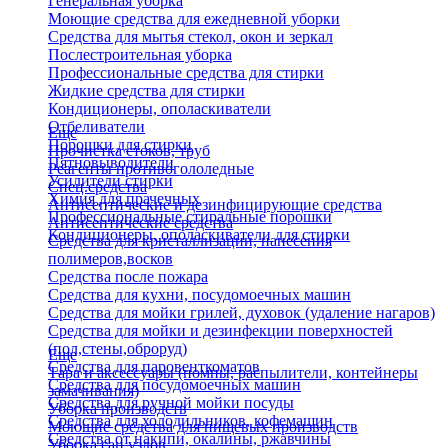
Генеральная уборка
Моющие средства для ежедневной уборки
Средства для мытья стекол, окон и зеркал
Послестроительная уборка
Профессиональные средства для стирки
Жидкие средства для стирки
Кондиционеры, ополаскиватели
Отбеливатели
Еще
Порошки для стирки
Прочистка стоков, труб
Пятновыводители
Реагенты противогололедные
Усилители стирки
Спец.средства
Химия для прачечных
Антисептические и дезинфицирующие средства
Профессиональные стиральные порошки
Антисептические средства
Кондиционеры, ополаскиватели для стирки
Средства для кристаллизации, нанесения
полимеров,восков
Средства после пожара
Средства для кухни, посудомоечных машин
Средства для мойки грилей, духовок (удаление нагаров)
Средства для мойки и дезинфекции поверхностей
(пол,стены,оброруд)
Еще
Средства для паровенткоматов
Тара и аксессуары (помпы, распылители, контейнеры
Средства для посудомоечных машин
замачивания)
Средства для ручной мойки посуды
Уборка производств
Средства для холодильников, кофемашин
Моющие средства для пищевых производств
Средства от накипи, окалины, ржавчины
Уборка сан.узлов