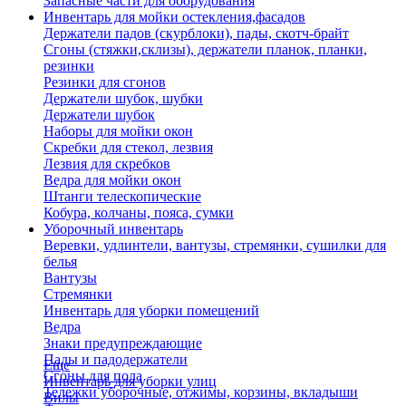
Запасные части для оборудования
Инвентарь для мойки остекления,фасадов
Держатели падов (скурблоки), пады, скотч-брайт
Сгоны (стяжки,склизы), держатели планок, планки,
резинки
Резинки для сгонов
Держатели шубок, шубки
Держатели шубок
Наборы для мойки окон
Скребки для стекол, лезвия
Лезвия для скребков
Ведра для мойки окон
Штанги телескопические
Кобура, колчаны, пояса, сумки
Уборочный инвентарь
Веревки, удлинтели, вантузы, стремянки, сушилки для
белья
Вантузы
Стремянки
Инвентарь для уборки помещений
Ведра
Знаки предупреждающие
Пады и падодержатели
Еще
Сгоны для пола
Инвентарь для уборки улиц
Тележки уборочные, отжимы, корзины, вкладыши
Вилы