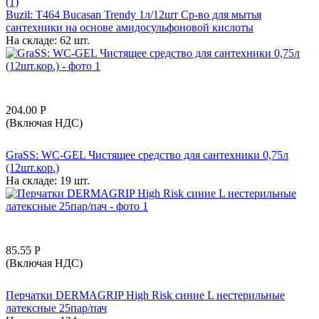
(1)
Buzil: T464 Bucasan Trendy 1л/12шт Ср-во для мытья
сантехники на основе амидосульфоновой кислоты
На складе:
62 шт.
204.00
Р
(Включая НДС)
GraSS: WC-GEL Чистящее средство для сантехники 0,75л
(12шт.кор.)
На складе:
19 шт.
85.55
Р
(Включая НДС)
Перчатки DERMAGRIP High Risk синие L нестерильные
латексные 25пар/пач