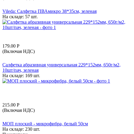
Vileda: Салфетка ПВАмикро 38*35см, зеленая
На складе:
57 шт.
179.00
Р
(Включая НДС)
Салфетка абразивная универсальная 229*152мм, 650г/м2,
10шт/пач, зеленая
На складе:
169 шт.
215.00
Р
(Включая НДС)
МОП плоский - микрофибра, белый 50см
На складе:
230 шт.