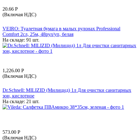
20.66
Р
(Включая НДС)
VEIRO: Туалетная бумага в малых рулонах Professional
Comfort 2сл, 25м, 48рул/уп, белая
На складе:
91 шт.
1,226.00
Р
(Включая НДС)
Dr.Schnell: MILIZID (Милицид) 1л Для очистки санитарных
зон, кислотное
На складе:
21 шт.
573.00
Р
(Включая НДС)