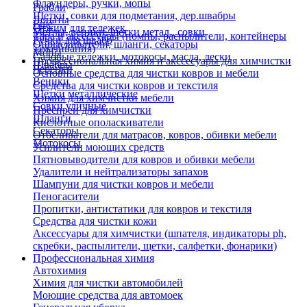
Флаундеры, ручки, мопы
Грабли
Щетки, совки для подметания, дер.швабры
Лопаты
Еще
Отжим для тележек
Метлы, веники, щетки метал., совки
Тара и аксессуары (помпы, распылители, контейнеры
Ручки для швабр
Опрыскиватели, шланги, секаторы
замачивания)
Мопы
Садовые тележки, мотокосы, масла, лески
Профессиональная химия и акссесуары для химчистки
Швабры
Черенки
Основные средства для чистки ковров и мебели
Веники
Средства для чистки ковров и текстиля
Щетки металлические
Химия для химчистки мебели
Совки уличные
Преспреи для химчистки
Шланги
Кислотные ополаскиватели
Секаторы
Отбеливатели для матрасов, ковров, обивки мебели
Мотокосы
Усилители моющих средств
Пятновыводители для ковров и обивки мебели
Удалители и нейтрализаторы запахов
Шампуни для чистки ковров и мебели
Пеногасители
Пропитки, антистатики для ковров и текстиля
Средства для чистки кожи
Аксессуары для химчистки (шпателя, индикаторы ph,
скребки, распылители, щетки, салфетки, фонарики)
Профессиональная химия
Автохимия
Химия для чистки автомобилей
Моющие средства для автомоек