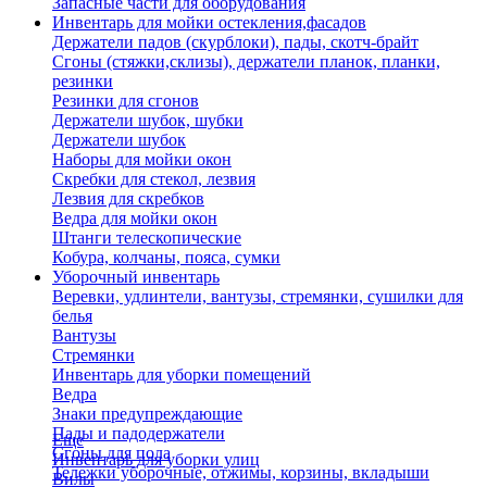
Запасные части для оборудования
Инвентарь для мойки остекления,фасадов
Держатели падов (скурблоки), пады, скотч-брайт
Сгоны (стяжки,склизы), держатели планок, планки,
резинки
Резинки для сгонов
Держатели шубок, шубки
Держатели шубок
Наборы для мойки окон
Скребки для стекол, лезвия
Лезвия для скребков
Ведра для мойки окон
Штанги телескопические
Кобура, колчаны, пояса, сумки
Уборочный инвентарь
Веревки, удлинтели, вантузы, стремянки, сушилки для
белья
Вантузы
Стремянки
Инвентарь для уборки помещений
Ведра
Знаки предупреждающие
Пады и падодержатели
Еще
Сгоны для пола
Инвентарь для уборки улиц
Тележки уборочные, отжимы, корзины, вкладыши
Вилы