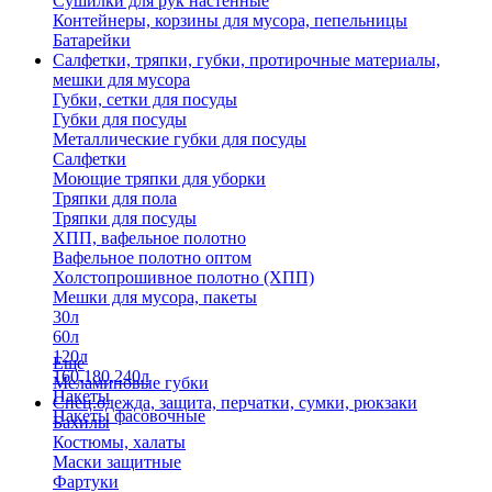
Сушилки для рук настенные
Контейнеры, корзины для мусора, пепельницы
Батарейки
Салфетки, тряпки, губки, протирочные материалы,
мешки для мусора
Губки, сетки для посуды
Губки для посуды
Металлические губки для посуды
Салфетки
Моющие тряпки для уборки
Тряпки для пола
Тряпки для посуды
ХПП, вафельное полотно
Вафельное полотно оптом
Холстопрошивное полотно (ХПП)
Мешки для мусора, пакеты
30л
60л
120л
Еще
160,180,240л
Меламиновые губки
Пакеты
Спец.одежда, защита, перчатки, сумки, рюкзаки
Пакеты фасовочные
Бахилы
Костюмы, халаты
Маски защитные
Фартуки