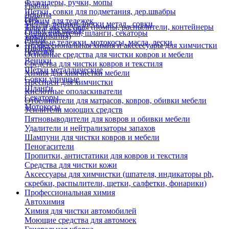
Флаундеры, ручки, мопы
Грабли
Щетки, совки для подметания, дер.швабры
Лопаты
Еще
Отжим для тележек
Метлы, веники, щетки метал., совки
Тара и аксессуары (помпы, распылители, контейнеры
Ручки для швабр
Опрыскиватели, шланги, секаторы
замачивания)
Мопы
Садовые тележки, мотокосы, масла, лески
Профессиональная химия и акссесуары для химчистки
Швабры
Черенки
Основные средства для чистки ковров и мебели
Веники
Средства для чистки ковров и текстиля
Щетки металлические
Химия для химчистки мебели
Совки уличные
Преспреи для химчистки
Шланги
Кислотные ополаскиватели
Секаторы
Отбеливатели для матрасов, ковров, обивки мебели
Мотокосы
Усилители моющих средств
Пятновыводители для ковров и обивки мебели
Удалители и нейтрализаторы запахов
Шампуни для чистки ковров и мебели
Пеногасители
Пропитки, антистатики для ковров и текстиля
Средства для чистки кожи
Аксессуары для химчистки (шпателя, индикаторы ph,
скребки, распылители, щетки, салфетки, фонарики)
Профессиональная химия
Автохимия
Химия для чистки автомобилей
Моющие средства для автомоек