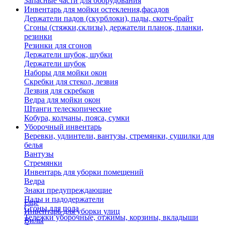
Запасные части для оборудования
Инвентарь для мойки остекления,фасадов
Держатели падов (скурблоки), пады, скотч-брайт
Сгоны (стяжки,склизы), держатели планок, планки,
резинки
Резинки для сгонов
Держатели шубок, шубки
Держатели шубок
Наборы для мойки окон
Скребки для стекол, лезвия
Лезвия для скребков
Ведра для мойки окон
Штанги телескопические
Кобура, колчаны, пояса, сумки
Уборочный инвентарь
Веревки, удлинтели, вантузы, стремянки, сушилки для
белья
Вантузы
Стремянки
Инвентарь для уборки помещений
Ведра
Знаки предупреждающие
Пады и падодержатели
Еще
Сгоны для пола
Инвентарь для уборки улиц
Тележки уборочные, отжимы, корзины, вкладыши
Вилы