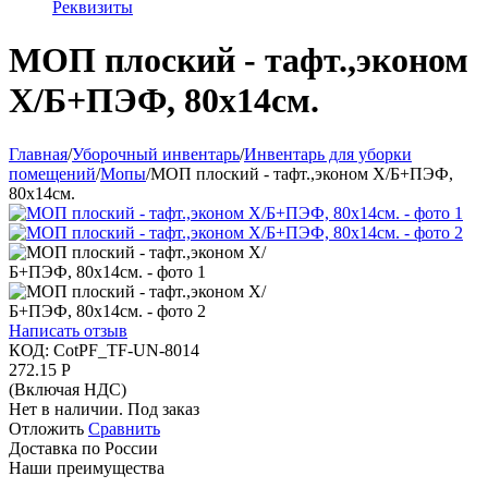
Реквизиты
МОП плоский - тафт.,эконом
Х/Б+ПЭФ, 80x14см.
Главная
/
Уборочный инвентарь
/
Инвентарь для уборки
помещений
/
Мопы
/
МОП плоский - тафт.,эконом Х/Б+ПЭФ,
80x14см.
Написать отзыв
КОД:
CotPF_TF-UN-8014
272.15
Р
(Включая НДС)
Нет в наличии. Под заказ
Отложить
Сравнить
Доставка по России
Наши преимущества