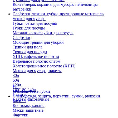
Контейнеры, корзины для мусора, пепельницы
Батарейки
Салфетки, тряпки, губки, протирочные материалы,
мешки для мусора
Губки, сетки для посуды
Губки для посуды
Металлические губки для посуды
Салфетки
Моющие тряпки для уборки
Тряпки для пола
Тряпки для посуды
ХПП, вафельное полотно
Вафельное полотно оптом
Холстопрошивное полотно (ХПП)
Мешки для мусора, пакеты
30л
60л
120л
Еще
160,180,240л
Меламиновые губки
Пакеты
Спец.одежда, защита, перчатки, сумки, рюкзаки
Пакеты фасовочные
Бахилы
Костюмы, халаты
Маски защитные
Фартуки