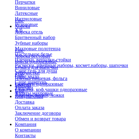
Перчатки
Виниловые
Латексные
Нитриловые
Еще
Резиновые
Хорека
Х/б
Хорека отель
Бритвенный набор
Зубные наборы
Махровые полотенца
Еще
Пастельное белье
Хорека ресторан
Плечики, вешалки-стойки
Боксы одноразовые
Расчески, швейные наборы, космет.наборы, шапочки
Бумага для выпечки
Саше гель для душа
Зубочистки
Еще
Саше мыло
Пленка пищевая, фольга
Саше шампунь
Скатерти одноразовые
Бренды
Тапочки
Стаканы, коф.чашки одноразовые
Блог
Халаты махровые
Тарелки, вилки, ложки
Покупателям
Доставка
Оплата заказа
Заключение договора
Обмен и возврат товара
Компания
О компании
Контакты