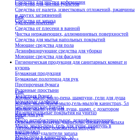
Средства для чистки кофемашин
Средства для чистки туалетов
Средства от налета, известковых отложений, ржавчины
и других загрязнений
Еще
Средства от запаха
Удаление плесени
Средства от плесени в ванной
Чистка нержавеющих, аллюминиевых поверхностей
Средства для мытья напольных покрытий
Моющие средства для пола
Дезинфицирующие средства для уборки
Моющие средства для фасадов
Гигиеническая продукция для санитарных комнат и
кухонь
Бумажная продукция
Бумажные полотенца для рук
Протирочная бумага
Рулонные простыни
Еще
Туалетная бумага
Жидкое мыло, мыло-пена, шампуни, гели для душа
Бумажные салфетки
Жидкое мыло (крем-мыло,гель-мыло)в канистрах, 5л
Гигиенические пакеты
Жидкое мыло, гель для душа, шамп. с дозатором
Индивидуальные покрытия на унитаз
Крем для рук
Еще
Мыло антибактериальное, дезинфицирующее
Освежители воздуха, удалители, блокаторы запаха
Мыло, мыло-пена, гель для душа, шампунь в
Автоматические освежители воздуха
картриджах
Блокаторы, удалители запаха
Мыло-пена в канистрах, 5л
Бытовые освежители воздуха