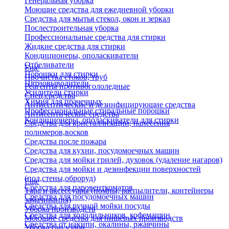
Генеральная уборка
Моющие средства для ежедневной уборки
Средства для мытья стекол, окон и зеркал
Послестроительная уборка
Профессиональные средства для стирки
Жидкие средства для стирки
Кондиционеры, ополаскиватели
Отбеливатели
Еще
Порошки для стирки
Прочистка стоков, труб
Пятновыводители
Реагенты противогололедные
Усилители стирки
Спец.средства
Химия для прачечных
Антисептические и дезинфицирующие средства
Профессиональные стиральные порошки
Антисептические средства
Кондиционеры, ополаскиватели для стирки
Средства для кристаллизации, нанесения
полимеров,восков
Средства после пожара
Средства для кухни, посудомоечных машин
Средства для мойки грилей, духовок (удаление нагаров)
Средства для мойки и дезинфекции поверхностей
(пол,стены,оброруд)
Еще
Средства для паровенткоматов
Тара и аксессуары (помпы, распылители, контейнеры
Средства для посудомоечных машин
замачивания)
Средства для ручной мойки посуды
Уборка производств
Средства для холодильников, кофемашин
Моющие средства для пищевых производств
Средства от накипи, окалины, ржавчины
Уборка сан.узлов