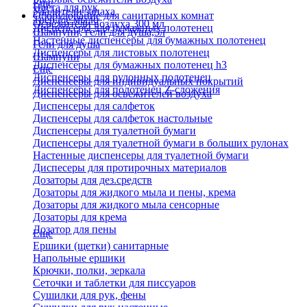
Еще
Паста для рук
Удалители запаха
Оборудование для санитарных комнат
Твердое мыло
Освежители воздуха 300 мл
Диспенсеры для бумажных полотенец
Шампуни, гели для душа,5л
Настенные диспенсеры для бумажных полотенец
Гели для душа
Диспенсеры для листовых полотенец
Шампуни
Диспенсеры для бумажных полотенец h3
Еще
Диспенсеры для рулонных полотенец
Диспенсеры для индивидуальных покрытий
Диспенсеры для полотенец Z-сложения
Диспенсеры для освежителей воздуха
Диспенсеры для салфеток
Диспенсеры для салфеток настольные
Диспенсеры для туалетной бумаги
Диспенсеры для туалетной бумаги в больших рулонах
Настенные диспенсеры для туалетной бумаги
Диспесеры для протирочных материалов
Дозаторы для дез.средств
Дозаторы для жидкого мыла и пены, крема
Дозаторы для жидкого мыла сенсорные
Дозаторы для крема
Дозатор для пены
Еще
Ершики (щетки) санитарные
Напольные ершики
Крючки, полки, зеркала
Сеточки и таблетки для писсуаров
Сушилки для рук, фены