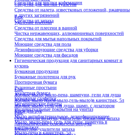
Средства для чистки кофемашин
Средства для чистки туалетов
Средства от налета, известковых отложений, ржавчины
и других загрязнений
Еще
Средства от запаха
Удаление плесени
Средства от плесени в ванной
Чистка нержавеющих, аллюминиевых поверхностей
Средства для мытья напольных покрытий
Моющие средства для пола
Дезинфицирующие средства для уборки
Моющие средства для фасадов
Гигиеническая продукция для санитарных комнат и
кухонь
Бумажная продукция
Бумажные полотенца для рук
Протирочная бумага
Рулонные простыни
Еще
Туалетная бумага
Жидкое мыло, мыло-пена, шампуни, гели для душа
Бумажные салфетки
Жидкое мыло (крем-мыло,гель-мыло)в канистрах, 5л
Гигиенические пакеты
Жидкое мыло, гель для душа, шамп. с дозатором
Индивидуальные покрытия на унитаз
Крем для рук
Еще
Мыло антибактериальное, дезинфицирующее
Освежители воздуха, удалители, блокаторы запаха
Мыло, мыло-пена, гель для душа, шампунь в
Автоматические освежители воздуха
картриджах
Блокаторы, удалители запаха
Мыло-пена в канистрах, 5л
Бытовые освежители воздуха