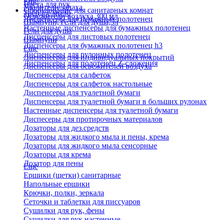
Еще
Паста для рук
Удалители запаха
Оборудование для санитарных комнат
Твердое мыло
Освежители воздуха 300 мл
Диспенсеры для бумажных полотенец
Шампуни, гели для душа,5л
Настенные диспенсеры для бумажных полотенец
Гели для душа
Диспенсеры для листовых полотенец
Шампуни
Диспенсеры для бумажных полотенец h3
Еще
Диспенсеры для рулонных полотенец
Диспенсеры для индивидуальных покрытий
Диспенсеры для полотенец Z-сложения
Диспенсеры для освежителей воздуха
Диспенсеры для салфеток
Диспенсеры для салфеток настольные
Диспенсеры для туалетной бумаги
Диспенсеры для туалетной бумаги в больших рулонах
Настенные диспенсеры для туалетной бумаги
Диспесеры для протирочных материалов
Дозаторы для дез.средств
Дозаторы для жидкого мыла и пены, крема
Дозаторы для жидкого мыла сенсорные
Дозаторы для крема
Дозатор для пены
Еще
Ершики (щетки) санитарные
Напольные ершики
Крючки, полки, зеркала
Сеточки и таблетки для писсуаров
Сушилки для рук, фены
Сушилки для рук настенные