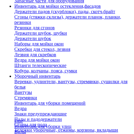
Запасные части для оборудования
Инвентарь для мойки остекления,фасадов
Держатели падов (скурблоки), пады, скотч-брайт
Сгоны (стяжки,склизы), держатели планок, планки,
резинки
Резинки для сгонов
Держатели шубок, шубки
Держатели шубок
Наборы для мойки окон
Скребки для стекол, лезвия
Лезвия для скребков
Ведра для мойки окон
Штанги телескопические
Кобура, колчаны, пояса, сумки
Уборочный инвентарь
Веревки, удлинтели, вантузы, стремянки, сушилки для
белья
Вантузы
Стремянки
Инвентарь для уборки помещений
Ведра
Знаки предупреждающие
Пады и падодержатели
Еще
Сгоны для пола
Инвентарь для уборки улиц
Тележки уборочные, отжимы, корзины, вкладыши
Вилы