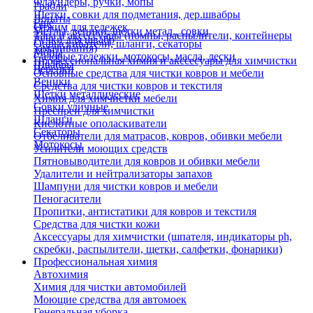
Флаундеры, ручки, мопы
Грабли
Щетки, совки для подметания, дер.швабры
Лопаты
Еще
Отжим для тележек
Метлы, веники, щетки метал., совки
Тара и аксессуары (помпы, распылители, контейнеры
Ручки для швабр
Опрыскиватели, шланги, секаторы
замачивания)
Мопы
Садовые тележки, мотокосы, масла, лески
Профессиональная химия и акссесуары для химчистки
Швабры
Черенки
Основные средства для чистки ковров и мебели
Веники
Средства для чистки ковров и текстиля
Щетки металлические
Химия для химчистки мебели
Совки уличные
Преспреи для химчистки
Шланги
Кислотные ополаскиватели
Секаторы
Отбеливатели для матрасов, ковров, обивки мебели
Мотокосы
Усилители моющих средств
Пятновыводители для ковров и обивки мебели
Удалители и нейтрализаторы запахов
Шампуни для чистки ковров и мебели
Пеногасители
Пропитки, антистатики для ковров и текстиля
Средства для чистки кожи
Аксессуары для химчистки (шпателя, индикаторы ph,
скребки, распылители, щетки, салфетки, фонарики)
Профессиональная химия
Автохимия
Химия для чистки автомобилей
Моющие средства для автомоек
Генеральная уборка