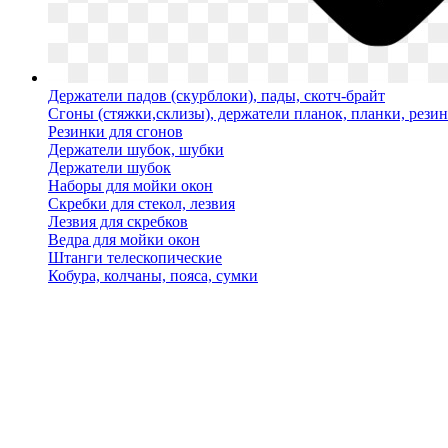
Держатели падов (скурблоки), пады, скотч-брайт
Сгоны (стяжки,склизы), держатели планок, планки, рези
Резинки для сгонов
Держатели шубок, шубки
Держатели шубок
Наборы для мойки окон
Скребки для стекол, лезвия
Лезвия для скребков
Ведра для мойки окон
Штанги телескопические
Кобура, колчаны, пояса, сумки