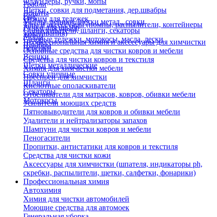
Флаундеры, ручки, мопы
Грабли
Щетки, совки для подметания, дер.швабры
Лопаты
Еще
Отжим для тележек
Метлы, веники, щетки метал., совки
Тара и аксессуары (помпы, распылители, контейнеры
Ручки для швабр
Опрыскиватели, шланги, секаторы
замачивания)
Мопы
Садовые тележки, мотокосы, масла, лески
Профессиональная химия и акссесуары для химчистки
Швабры
Черенки
Основные средства для чистки ковров и мебели
Веники
Средства для чистки ковров и текстиля
Щетки металлические
Химия для химчистки мебели
Совки уличные
Преспреи для химчистки
Шланги
Кислотные ополаскиватели
Секаторы
Отбеливатели для матрасов, ковров, обивки мебели
Мотокосы
Усилители моющих средств
Пятновыводители для ковров и обивки мебели
Удалители и нейтрализаторы запахов
Шампуни для чистки ковров и мебели
Пеногасители
Пропитки, антистатики для ковров и текстиля
Средства для чистки кожи
Аксессуары для химчистки (шпателя, индикаторы ph,
скребки, распылители, щетки, салфетки, фонарики)
Профессиональная химия
Автохимия
Химия для чистки автомобилей
Моющие средства для автомоек
Генеральная уборка