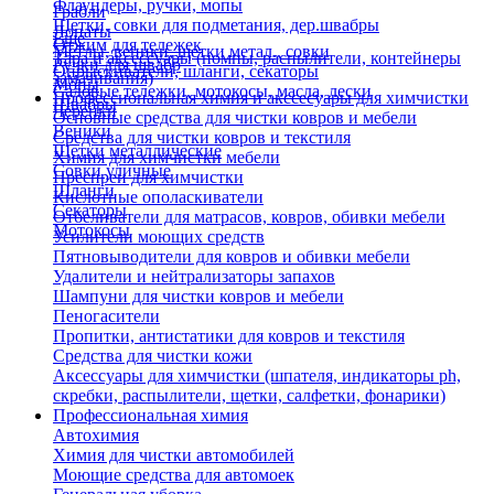
Флаундеры, ручки, мопы
Грабли
Щетки, совки для подметания, дер.швабры
Лопаты
Еще
Отжим для тележек
Метлы, веники, щетки метал., совки
Тара и аксессуары (помпы, распылители, контейнеры
Ручки для швабр
Опрыскиватели, шланги, секаторы
замачивания)
Мопы
Садовые тележки, мотокосы, масла, лески
Профессиональная химия и акссесуары для химчистки
Швабры
Черенки
Основные средства для чистки ковров и мебели
Веники
Средства для чистки ковров и текстиля
Щетки металлические
Химия для химчистки мебели
Совки уличные
Преспреи для химчистки
Шланги
Кислотные ополаскиватели
Секаторы
Отбеливатели для матрасов, ковров, обивки мебели
Мотокосы
Усилители моющих средств
Пятновыводители для ковров и обивки мебели
Удалители и нейтрализаторы запахов
Шампуни для чистки ковров и мебели
Пеногасители
Пропитки, антистатики для ковров и текстиля
Средства для чистки кожи
Аксессуары для химчистки (шпателя, индикаторы ph,
скребки, распылители, щетки, салфетки, фонарики)
Профессиональная химия
Автохимия
Химия для чистки автомобилей
Моющие средства для автомоек