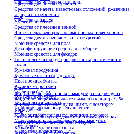
Средства для чистки кофемашин
Средства для чистки туалетов
Средства от налета, известковых отложений, ржавчины
и других загрязнений
Еще
Средства от запаха
Удаление плесени
Средства от плесени в ванной
Чистка нержавеющих, аллюминиевых поверхностей
Средства для мытья напольных покрытий
Моющие средства для пола
Дезинфицирующие средства для уборки
Моющие средства для фасадов
Гигиеническая продукция для санитарных комнат и
кухонь
Бумажная продукция
Бумажные полотенца для рук
Протирочная бумага
Рулонные простыни
Еще
Туалетная бумага
Жидкое мыло, мыло-пена, шампуни, гели для душа
Бумажные салфетки
Жидкое мыло (крем-мыло,гель-мыло)в канистрах, 5л
Гигиенические пакеты
Жидкое мыло, гель для душа, шамп. с дозатором
Индивидуальные покрытия на унитаз
Крем для рук
Еще
Мыло антибактериальное, дезинфицирующее
Освежители воздуха, удалители, блокаторы запаха
Мыло, мыло-пена, гель для душа, шампунь в
Автоматические освежители воздуха
картриджах
Блокаторы, удалители запаха
Мыло-пена в канистрах, 5л
Бытовые освежители воздуха