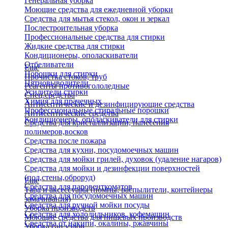
Генеральная уборка
Моющие средства для ежедневной уборки
Средства для мытья стекол, окон и зеркал
Послестроительная уборка
Профессиональные средства для стирки
Жидкие средства для стирки
Кондиционеры, ополаскиватели
Отбеливатели
Еще
Порошки для стирки
Прочистка стоков, труб
Пятновыводители
Реагенты противогололедные
Усилители стирки
Спец.средства
Химия для прачечных
Антисептические и дезинфицирующие средства
Профессиональные стиральные порошки
Антисептические средства
Кондиционеры, ополаскиватели для стирки
Средства для кристаллизации, нанесения
полимеров,восков
Средства после пожара
Средства для кухни, посудомоечных машин
Средства для мойки грилей, духовок (удаление нагаров)
Средства для мойки и дезинфекции поверхностей
(пол,стены,оброруд)
Еще
Средства для паровенткоматов
Тара и аксессуары (помпы, распылители, контейнеры
Средства для посудомоечных машин
замачивания)
Средства для ручной мойки посуды
Уборка производств
Средства для холодильников, кофемашин
Моющие средства для пищевых производств
Средства от накипи, окалины, ржавчины
Уборка сан.узлов